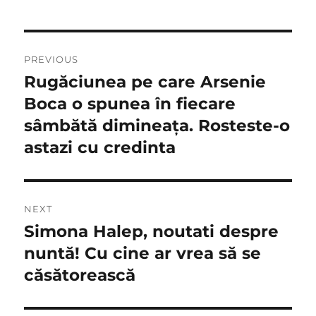
Navigare
PREVIOUS
în
Rugăciunea pe care Arsenie
Previous
post:
Boca o spunea în fiecare
articole
sâmbătă dimineaţa. Rosteste-o
astazi cu credinta
NEXT
Simona Halep, noutati despre
Next
post:
nuntă! Cu cine ar vrea să se
căsătorească