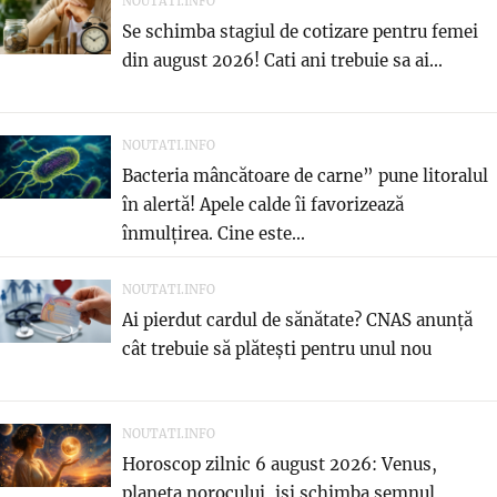
NOUTATI.INFO
Se schimba stagiul de cotizare pentru femei
din august 2026! Cati ani trebuie sa ai...
NOUTATI.INFO
Bacteria mâncătoare de carne” pune litoralul
în alertă! Apele calde îi favorizează
înmulțirea. Cine este...
NOUTATI.INFO
Ai pierdut cardul de sănătate? CNAS anunță
cât trebuie să plătești pentru unul nou
NOUTATI.INFO
Horoscop zilnic 6 august 2026: Venus,
planeta norocului, isi schimba semnul