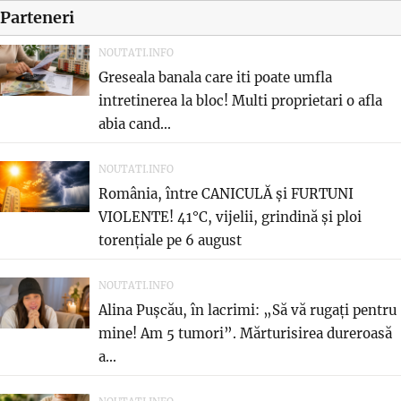
Parteneri
NOUTATI.INFO
Greseala banala care iti poate umfla
intretinerea la bloc! Multi proprietari o afla
abia cand...
NOUTATI.INFO
România, între CANICULĂ și FURTUNI
VIOLENTE! 41°C, vijelii, grindină și ploi
torențiale pe 6 august
NOUTATI.INFO
Alina Pușcău, în lacrimi: „Să vă rugați pentru
mine! Am 5 tumori”. Mărturisirea dureroasă
a...