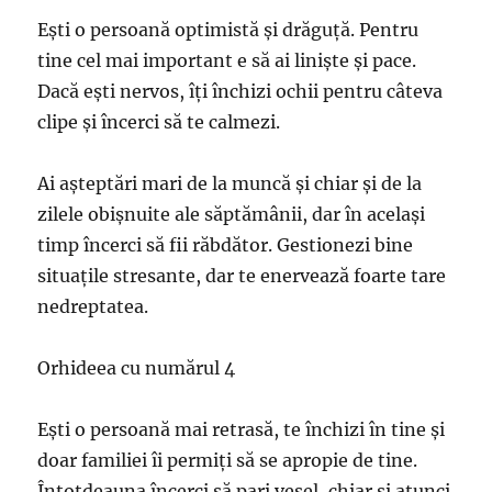
Ești o persoană optimistă și drăguță. Pentru
tine cel mai important e să ai liniște și pace.
Dacă ești nervos, îți închizi ochii pentru câteva
clipe și încerci să te calmezi.
Ai așteptări mari de la muncă și chiar și de la
zilele obișnuite ale săptămânii, dar în același
timp încerci să fii răbdător. Gestionezi bine
situațile stresante, dar te enervează foarte tare
nedreptatea.
Orhideea cu numărul 4
Ești o persoană mai retrasă, te închizi în tine și
doar familiei îi permiți să se apropie de tine.
Întotdeauna încerci să pari vesel, chiar și atunci