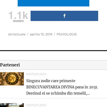
1.1k
SHARES
Author
Posted
Categories
stiriactuale
aprilie 10, 2019
PSIHOLOGIE
on
Parteneri
NOUTATI.INFO
Singura zodie care primeste
BINECUVANTAREA DIVINA pana in 2031.
Destinul ei se schimba din temelii,...
NOUTATI.INFO