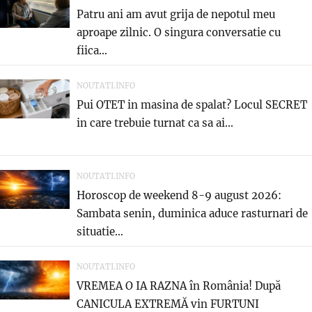
Patru ani am avut grija de nepotul meu
aproape zilnic. O singura conversatie cu
fiica...
NOUTATI.INFO
Pui OTET in masina de spalat? Locul SECRET
in care trebuie turnat ca sa ai...
NOUTATI.INFO
Horoscop de weekend 8-9 august 2026:
Sambata senin, duminica aduce rasturnari de
situatie…
NOUTATI.INFO
VREMEA O IA RAZNA în România! După
CANICULA EXTREMĂ vin FURTUNI