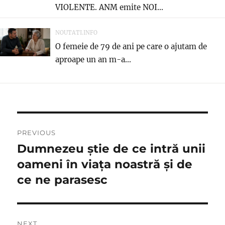
VIOLENTE. ANM emite NOI...
NOUTATI.INFO
O femeie de 79 de ani pe care o ajutam de
aproape un an m-a...
Navigare
PREVIOUS
în
Dumnezeu știe de ce intră unii
Previous
post:
oameni în viața noastră și de
articole
ce ne parasesc
NEXT