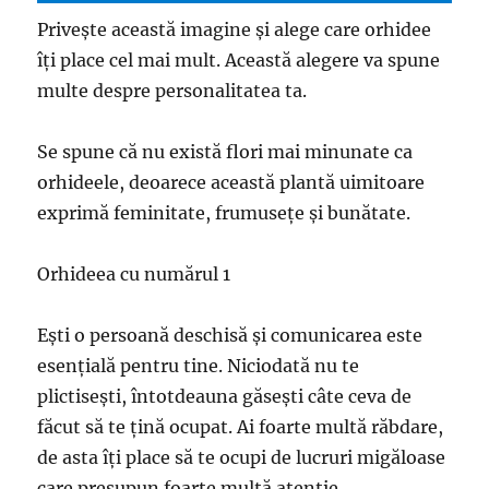
Privește această imagine și alege care orhidee
îți place cel mai mult. Această alegere va spune
multe despre personalitatea ta.
Se spune că nu există flori mai minunate ca
orhideele, deoarece această plantă uimitoare
exprimă feminitate, frumusețe și bunătate.
Orhideea cu numărul 1
Ești o persoană deschisă și comunicarea este
esențială pentru tine. Niciodată nu te
plictisești, întotdeauna găsești câte ceva de
făcut să te țină ocupat. Ai foarte multă răbdare,
de asta îți place să te ocupi de lucruri migăloase
care presupun foarte multă atenție.