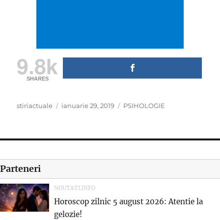
9.8k
SHARES
Author
Posted
Categories
stiriactuale
ianuarie 29, 2019
PSIHOLOGIE
on
Parteneri
NOUTATI.INFO
Horoscop zilnic 5 august 2026: Atentie la
gelozie!