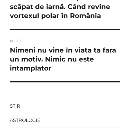
post:
scăpat de iarnă. Când revine
articole
vortexul polar în România
NEXT
Nimeni nu vine în viata ta fara
Next
post:
un motiv. Nimic nu este
intamplator
STIRI
ASTROLOGIE