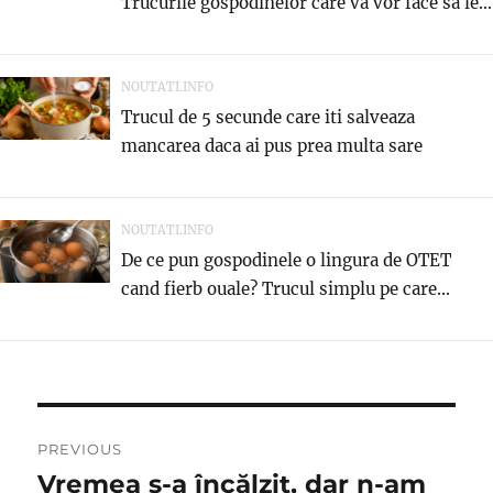
Trucurile gospodinelor care va vor face sa le...
NOUTATI.INFO
Trucul de 5 secunde care iti salveaza
mancarea daca ai pus prea multa sare
NOUTATI.INFO
De ce pun gospodinele o lingura de OTET
cand fierb ouale? Trucul simplu pe care...
Navigare
PREVIOUS
în
Vremea s-a încălzit, dar n-am
Previous