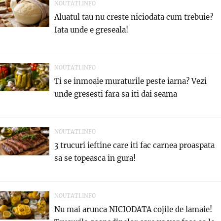
NOUTATI.INFO
Aluatul tau nu creste niciodata cum trebuie?
Iata unde e greseala!
NOUTATI.INFO
Ti se inmoaie muraturile peste iarna? Vezi
unde gresesti fara sa iti dai seama
NOUTATI.INFO
3 trucuri ieftine care iti fac carnea proaspata
sa se topeasca in gura!
NOUTATI.INFO
Nu mai arunca NICIODATA cojile de lamaie!