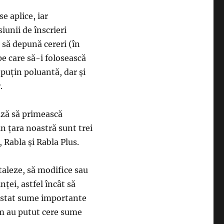
e aplice, iar
siunii de înscrieri
 să depună cereri (în
e care să-i folosească
puţin poluantă, dar şi
.
ază să primească
in ţara noastră sunt trei
 Rabla şi Rabla Plus.
taleze, să modifice sau
nţei, astfel încât să
la stat sume importante
ram au putut cere sume