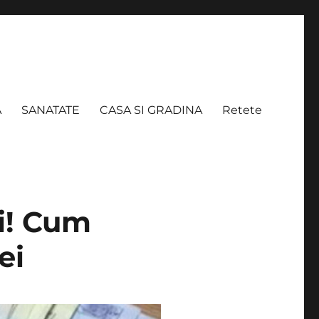
A
SANATATE
CASA SI GRADINA
Retete
ni! Cum
ei