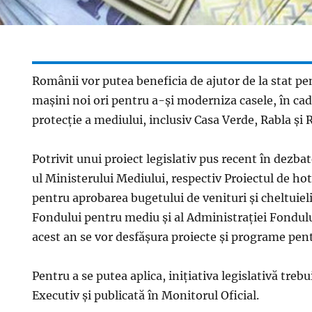
Românii vor putea beneficia de ajutor de la stat p
mașini noi ori pentru a-și moderniza casele, în c
protecţie a mediului, inclusiv Casa Verde, Rabla şi 
Potrivit unui proiect legislativ pus recent în dezba
ul Ministerului Mediului, respectiv Proiectul de ho
pentru aprobarea bugetului de venituri şi cheltuieli
Fondului pentru mediu şi al Administraţiei Fondulu
acest an se vor desfăşura proiecte şi programe pen
Pentru a se putea aplica, iniţiativa legislativă treb
Executiv şi publicată în Monitorul Oficial.