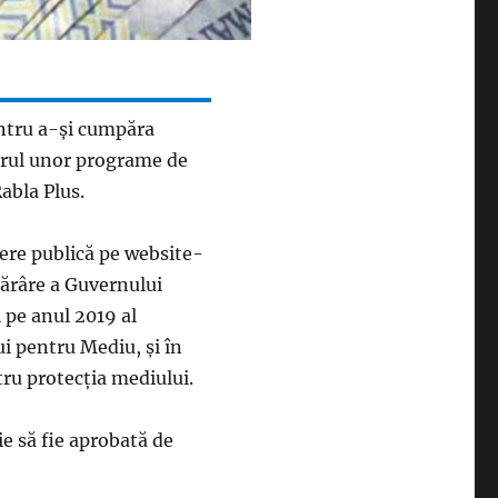
entru a-și cumpăra
adrul unor programe de
Rabla Plus.
tere publică pe website-
tărâre a Guvernului
 pe anul 2019 al
i pentru Mediu, şi în
tru protecţia mediului.
uie să fie aprobată de