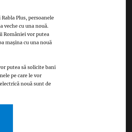
i Rabla Plus, persoanele
na veche cu una nouă.
ii României vor putea
imba maşina cu una nouă
or putea să solicite bani
mele pe care le vor
electrică nouă sunt de