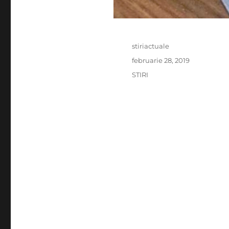
Author
stiriactuale
Posted
februarie 28, 2019
on
Categories
STIRI