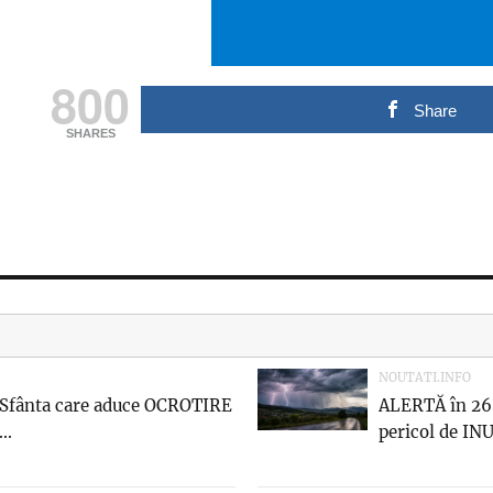
800
Share
SHARES
NOUTATI.INFO
 Sfânta care aduce OCROTIRE
ALERTĂ în 26 
..
pericol de INU