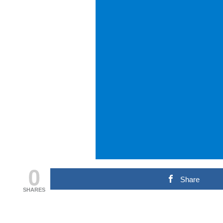
0
Share
SHARES