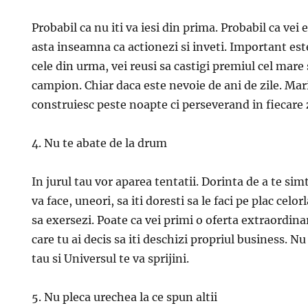
Probabil ca nu iti va iesi din prima. Probabil ca vei 
asta inseamna ca actionezi si inveti. Important este
cele din urma, vei reusi sa castigi premiul cel mare 
campion. Chiar daca este nevoie de ani de zile. Mar
construiesc peste noapte ci perseverand in fiecare z
4. Nu te abate de la drum
In jurul tau vor aparea tentatii. Dorinta de a te simt
va face, uneori, sa iti doresti sa le faci pe plac celorl
sa exersezi. Poate ca vei primi o oferta extraordinar
care tu ai decis sa iti deschizi propriul business. 
tau si Universul te va sprijini.
5. Nu pleca urechea la ce spun altii