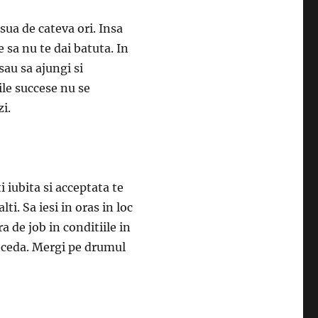
esua de cateva ori. Insa
 sa nu te dai batuta. In
sau sa ajungi si
ile succese nu se
i.
i iubita si acceptata te
alti. Sa iesi in oras in loc
a de job in conditiile in
Nu ceda. Mergi pe drumul