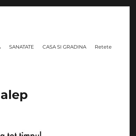
A
SANATATE
CASA SI GRADINA
Retete
Halep