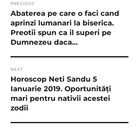
PREVIOUS
în
Abaterea pe care o faci cand
Previous
post:
aprinzi lumanari la biserica.
articole
Preotii spun ca il superi pe
Dumnezeu daca…
NEXT
Horoscop Neti Sandu 5
Next
post:
Ianuarie 2019. Oportunități
mari pentru nativii acestei
zodii