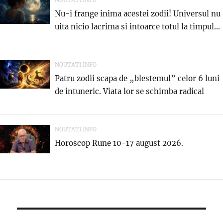
NOUTATI.INFO
Nu-i frange inima acestei zodii! Universul nu
uita nicio lacrima si intoarce totul la timpul...
NOUTATI.INFO
Patru zodii scapa de „blestemul” celor 6 luni
de intuneric. Viata lor se schimba radical
NOUTATI.INFO
Horoscop Rune 10-17 august 2026.
Navigare