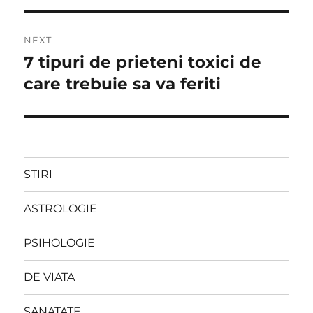
NEXT
7 tipuri de prieteni toxici de
Next
post:
care trebuie sa va feriti
STIRI
ASTROLOGIE
PSIHOLOGIE
DE VIATA
SANATATE