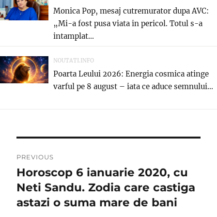
Monica Pop, mesaj cutremurator dupa AVC:
„Mi-a fost pusa viata in pericol. Totul s-a
intamplat...
NOUTATI.INFO
Poarta Leului 2026: Energia cosmica atinge
varful pe 8 august – iata ce aduce semnului...
Navigare
PREVIOUS
în
Horoscop 6 ianuarie 2020, cu
Previous
post:
Neti Sandu. Zodia care castiga
articole
astazi o suma mare de bani