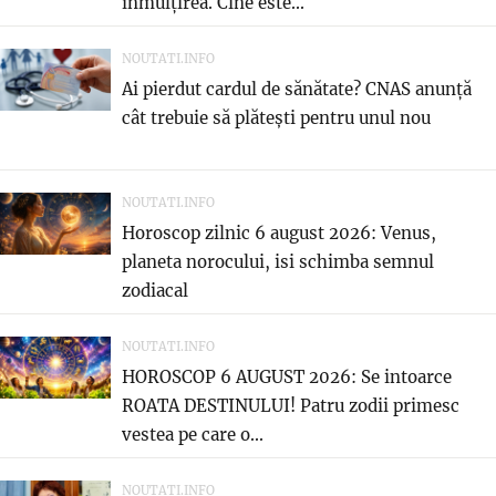
înmulțirea. Cine este...
NOUTATI.INFO
Ai pierdut cardul de sănătate? CNAS anunță
cât trebuie să plătești pentru unul nou
NOUTATI.INFO
Horoscop zilnic 6 august 2026: Venus,
planeta norocului, isi schimba semnul
zodiacal
NOUTATI.INFO
HOROSCOP 6 AUGUST 2026: Se intoarce
ROATA DESTINULUI! Patru zodii primesc
vestea pe care o...
NOUTATI.INFO