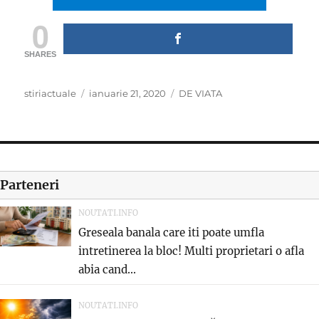
0
SHARES
Author
Posted
Categories
stiriactuale
ianuarie 21, 2020
DE VIATA
on
Parteneri
NOUTATI.INFO
Greseala banala care iti poate umfla
intretinerea la bloc! Multi proprietari o afla
abia cand...
NOUTATI.INFO