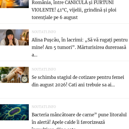
România, între CANICULĂ și FURTUNI
VIOLENTE! 41°C, vijelii, grindină și ploi
torențiale pe 6 august
NOUTATI.INFO
Alina Pușcău, în lacrimi: „Să vă rugați pentru
mine! Am 5 tumori”. Mărturisirea dureroasă
a...
NOUTATI.INFO
Se schimba stagiul de cotizare pentru femei
din august 2026! Cati ani trebuie sa ai...
NOUTATI.INFO
Bacteria mâncătoare de carne” pune litoralul
în alertă! Apele calde îi favorizează