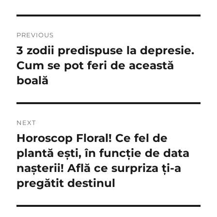
Navigare
PREVIOUS
în
3 zodii predispuse la depresie.
Previous
post:
Cum se pot feri de această
articole
boală
NEXT
Horoscop Floral! Ce fel de
Next
post:
plantă ești, în funcție de data
nașterii! Află ce surpriza ți-a
pregătit destinul