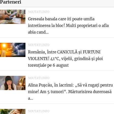
Parteneri
NOUTATI.INFO
Greseala banala care iti poate umfla
intretinerea la bloc! Multi proprietari o afla
abia cand...
NOUTATI.INFO
România, între CANICULĂ și FURTUNI
VIOLENTE! 41°C, vijelii, grindină și ploi
torențiale pe 6 august
NOUTATI.INFO
Alina Pușcău, în lacrimi: „Să vă rugați pentru
mine! Am 5 tumori”. Mărturisirea dureroasă
a...
NOUTATI.INFO