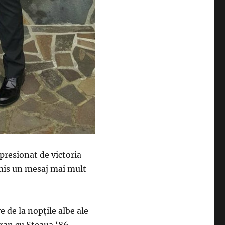
presionat de victoria
smis un mesaj mai mult
e de la nopțile albe ale
ran cu Steaua ‘86,