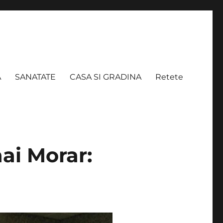
A
SANATATE
CASA SI GRADINA
Retete
hai Morar: