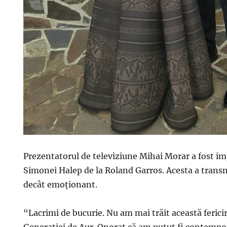
Prezentatorul de televiziune Mihai Morar a fost im
Simonei Halep de la Roland Garros. Acesta a tran
decât emoționant.
“Lacrimi de bucurie. Nu am mai trăit această fericir
Generației de Aur. Onorat că am putut fi contempo