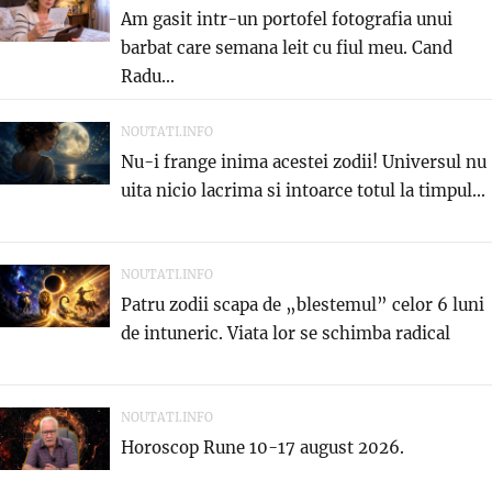
Am gasit intr-un portofel fotografia unui
barbat care semana leit cu fiul meu. Cand
Radu...
NOUTATI.INFO
Nu-i frange inima acestei zodii! Universul nu
uita nicio lacrima si intoarce totul la timpul...
NOUTATI.INFO
Patru zodii scapa de „blestemul” celor 6 luni
de intuneric. Viata lor se schimba radical
NOUTATI.INFO
Horoscop Rune 10-17 august 2026.