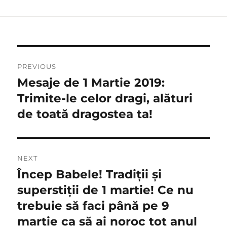
Navigare
PREVIOUS
în
Mesaje de 1 Martie 2019:
Previous
post:
Trimite-le celor dragi, alături
articole
de toată dragostea ta!
NEXT
Încep Babele! Tradiții și
Next
post:
superstiții de 1 martie! Ce nu
trebuie să faci până pe 9
martie ca să ai noroc tot anul