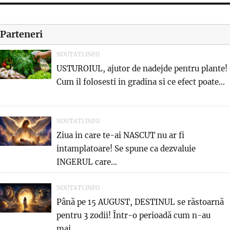
Parteneri
NOUTATI.INFO
USTUROIUL, ajutor de nadejde pentru plante!
Cum il folosesti in gradina si ce efect poate...
NOUTATI.INFO
Ziua in care te-ai NASCUT nu ar fi
intamplatoare! Se spune ca dezvaluie
INGERUL care...
NOUTATI.INFO
Până pe 15 AUGUST, DESTINUL se răstoarnă
pentru 3 zodii! Într-o perioadă cum n-au
mai...