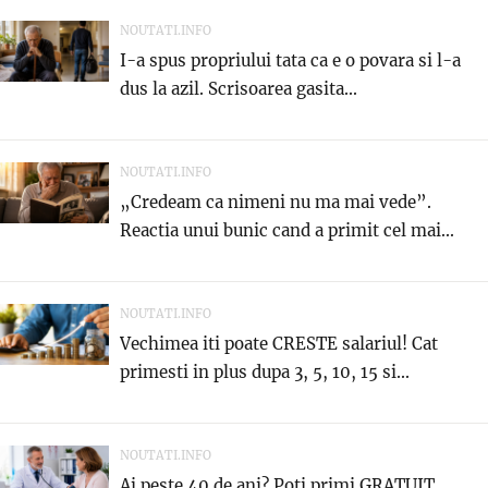
NOUTATI.INFO
I-a spus propriului tata ca e o povara si l-a
dus la azil. Scrisoarea gasita...
NOUTATI.INFO
„Credeam ca nimeni nu ma mai vede”.
Reactia unui bunic cand a primit cel mai...
NOUTATI.INFO
Vechimea iti poate CRESTE salariul! Cat
primesti in plus dupa 3, 5, 10, 15 si...
NOUTATI.INFO
Ai peste 40 de ani? Poti primi GRATUIT