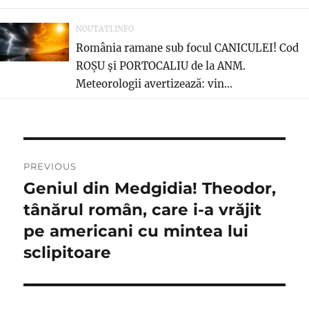
NOUTATI.INFO
România ramane sub focul CANICULEI! Cod
ROȘU și PORTOCALIU de la ANM.
Meteorologii avertizează: vin...
Navigare
PREVIOUS
în
Geniul din Medgidia! Theodor,
Previous
post:
tânărul român, care i-a vrăjit
articole
pe americani cu mintea lui
sclipitoare