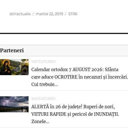
Author
Posted
Categories
stiriactuale
martie 22, 2019
STIRI
on
Parteneri
NOUTATI.INFO
Calendar ortodox 7 AUGUST 2026: Sfânta
care aduce OCROTIRE în necazuri și încercări.
Cui trebuie...
NOUTATI.INFO
ALERTĂ în 26 de județe! Ruperi de nori,
VIITURI RAPIDE și pericol de INUNDAȚII.
Zonele...