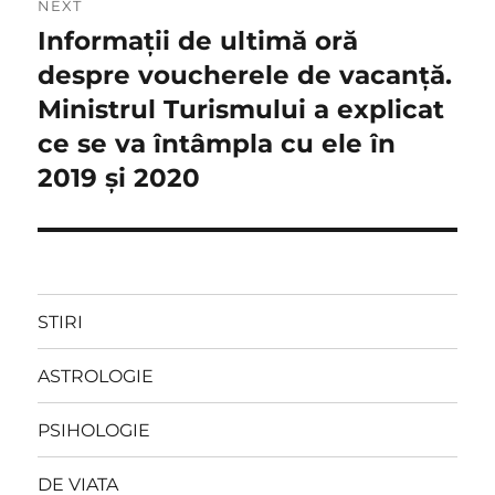
NEXT
Informații de ultimă oră
Next
post:
despre voucherele de vacanță.
Ministrul Turismului a explicat
ce se va întâmpla cu ele în
2019 și 2020
STIRI
ASTROLOGIE
PSIHOLOGIE
DE VIATA