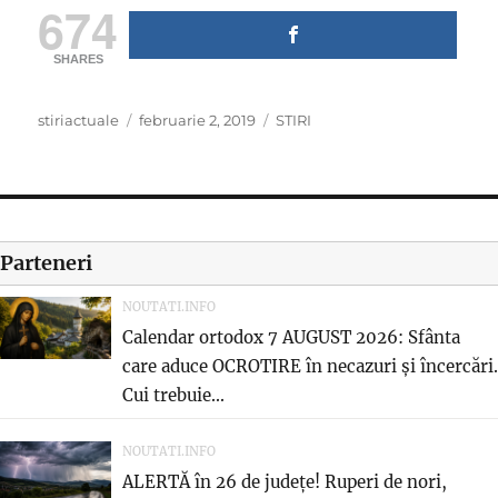
674
SHARES
Author
Posted
Categories
stiriactuale
februarie 2, 2019
STIRI
on
Parteneri
NOUTATI.INFO
Calendar ortodox 7 AUGUST 2026: Sfânta
care aduce OCROTIRE în necazuri și încercări.
Cui trebuie...
NOUTATI.INFO
ALERTĂ în 26 de județe! Ruperi de nori,