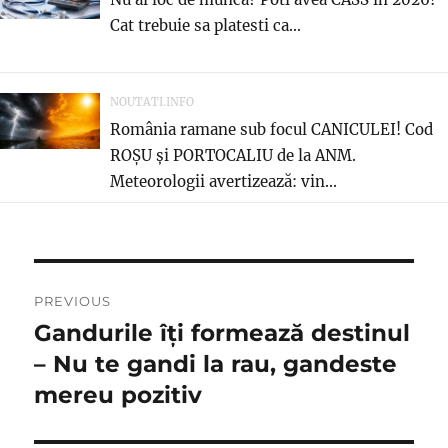
Cat trebuie sa platesti ca...
NOUTATI.INFO
România ramane sub focul CANICULEI! Cod
ROȘU și PORTOCALIU de la ANM.
Meteorologii avertizează: vin...
Navigare
PREVIOUS
în
Gandurile îți formează destinul
Previous
post:
– Nu te gandi la rau, gandeste
articole
mereu pozitiv