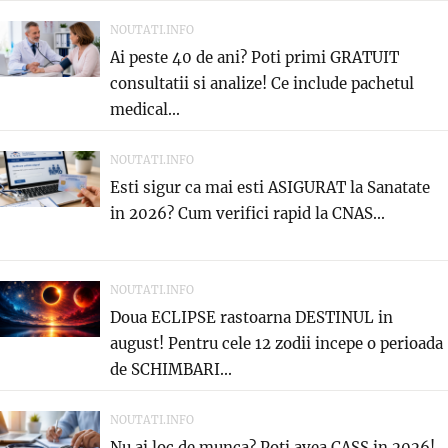
NOUTATI.INFO
Ai peste 40 de ani? Poti primi GRATUIT
consultatii si analize! Ce include pachetul
medical...
NOUTATI.INFO
Esti sigur ca mai esti ASIGURAT la Sanatate
in 2026? Cum verifici rapid la CNAS...
NOUTATI.INFO
Doua ECLIPSE rastoarna DESTINUL in
august! Pentru cele 12 zodii incepe o perioada
de SCHIMBARI...
NOUTATI.INFO
Nu ai loc de munca? Poti avea CASS in 2026!