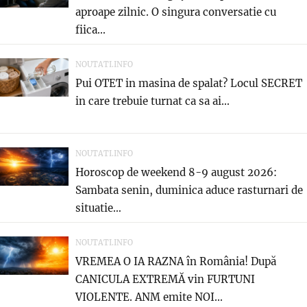
aproape zilnic. O singura conversatie cu
fiica...
NOUTATI.INFO
Pui OTET in masina de spalat? Locul SECRET
in care trebuie turnat ca sa ai...
NOUTATI.INFO
Horoscop de weekend 8-9 august 2026:
Sambata senin, duminica aduce rasturnari de
situatie…
NOUTATI.INFO
VREMEA O IA RAZNA în România! După
CANICULA EXTREMĂ vin FURTUNI
VIOLENTE. ANM emite NOI...