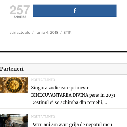
257
SHARES
Author
Posted
Categories
stiriactuale
iunie 4, 2018
STIRI
on
Parteneri
NOUTATI.INFO
Singura zodie care primeste
BINECUVANTAREA DIVINA pana in 2031.
Destinul ei se schimba din temelii,...
NOUTATI.INFO
Patru ani am avut grija de nepotul meu