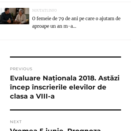
NOUTATI.INFO
O femeie de 79 de ani pe care o ajutam de
aproape un an m-a...
Navigare
PREVIOUS
în
Evaluare Naționala 2018. Astăzi
Previous
post:
încep înscrierile elevilor de
articole
clasa a VIII-a
NEXT
Vremea 5 iunie. Prognoza
Next