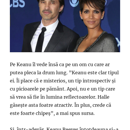
Pe Keanu îl vede însă ca pe un om cu care ar
putea pleca la drum lung. ”Keanu este clar tipul
ei. Îi place că e misterios, un tip introspectiv și
cu picioarele pe pământ. Apoi, nu e un tip care
să vrea să fie în lumina reflectoarelor. Halle
găsește asta foatre atractiv. În plus, crede că
este foarte chipeș”, a mai spus sursa.
Și, într-adevăr, Keanu Reeves întotdeauna și-a