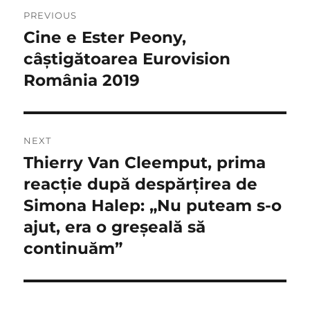
Navigare
PREVIOUS
în
Cine e Ester Peony,
Previous
post:
câștigătoarea Eurovision
articole
România 2019
NEXT
Thierry Van Cleemput, prima
Next
post:
reacție după despărțirea de
Simona Halep: „Nu puteam s-o
ajut, era o greșeală să
continuăm”