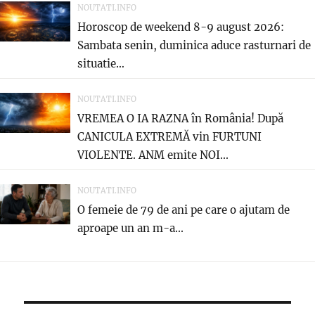
NOUTATI.INFO
Horoscop de weekend 8-9 august 2026:
Sambata senin, duminica aduce rasturnari de
situatie…
NOUTATI.INFO
VREMEA O IA RAZNA în România! După
CANICULA EXTREMĂ vin FURTUNI
VIOLENTE. ANM emite NOI...
NOUTATI.INFO
O femeie de 79 de ani pe care o ajutam de
aproape un an m-a...