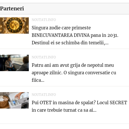
Parteneri
NOUTATI.INFO
Singura zodie care primeste
BINECUVANTAREA DIVINA pana in 2031.
Destinul ei se schimba din temelii,...
NOUTATI.INFO
Patru ani am avut grija de nepotul meu
aproape zilnic. O singura conversatie cu
fiica...
NOUTATI.INFO
Pui OTET in masina de spalat? Locul SECRET
in care trebuie turnat ca sa ai...