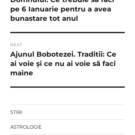
articole
pe 6 Ianuarie pentru a avea
bunastare tot anul
NEXT
Ajunul Bobotezei. Traditii: Ce
Next
post:
ai voie și ce nu ai voie să faci
maine
STIRI
ASTROLOGIE