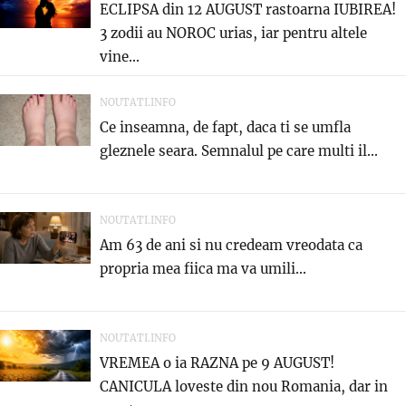
ECLIPSA din 12 AUGUST rastoarna IUBIREA!
3 zodii au NOROC urias, iar pentru altele
vine...
NOUTATI.INFO
Ce inseamna, de fapt, daca ti se umfla
gleznele seara. Semnalul pe care multi il...
NOUTATI.INFO
Am 63 de ani si nu credeam vreodata ca
propria mea fiica ma va umili...
NOUTATI.INFO
VREMEA o ia RAZNA pe 9 AUGUST!
CANICULA loveste din nou Romania, dar in