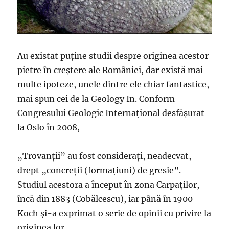
Au existat puţine studii despre originea acestor
pietre în creştere ale României, dar există mai
multe ipoteze, unele dintre ele chiar fantastice,
mai spun cei de la Geology In. Conform
Congresului Geologic Internaţional desfăşurat
la Oslo în 2008,
„Trovanţii” au fost consideraţi, neadecvat,
drept „concreţii (formaţiuni) de gresie”.
Studiul acestora a început în zona Carpaţilor,
încă din 1883 (Cobălcescu), iar până în 1900
Koch şi-a exprimat o serie de opinii cu privire la
originea lor.