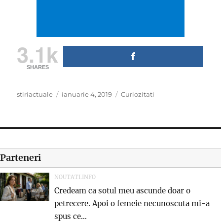
3.1k
SHARES
Author
Posted
Categories
stiriactuale
ianuarie 4, 2019
Curiozitati
on
Parteneri
NOUTATI.INFO
Credeam ca sotul meu ascunde doar o
petrecere. Apoi o femeie necunoscuta mi-a
spus ce...