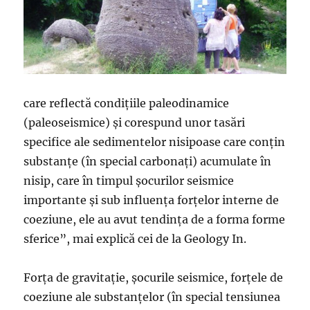
care reflectă condiţiile paleodinamice
(paleoseismice) şi corespund unor tasări
specifice ale sedimentelor nisipoase care conţin
substanţe (în special carbonaţi) acumulate în
nisip, care în timpul şocurilor seismice
importante şi sub influenţa forţelor interne de
coeziune, ele au avut tendinţa de a forma forme
sferice”, mai explică cei de la Geology In.
Forţa de gravitaţie, şocurile seismice, forţele de
coeziune ale substanţelor (în special tensiunea