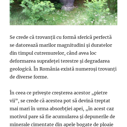
Se crede că trovanţii cu formă sferică perfectă
se datorează marilor magnitudini şi duratelor
din timpul cutremurelor, când avea loc
deformarea suprafeţei terestre şi degradarea
geologică. În România există numeroşi trovanţi
de diverse forme.
În ceea ce priveşte creşterea acestor „pietre
vii”, se crede că acestea pot să devină treptat
mai mari în urma absorbţiei apei, „în acest caz
motivul pare să fie acumularea şi depunerile de
minerale cimentate din apele bogate de ploaie