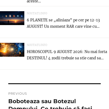
aceste...
NOUTATI.INFO
6 PLANETE se „aliniaza” pe cer pe 12-13
AUGUST! Un moment RAR care vine cu...
NOUTATI.INFO
HOROSCOPUL 9 AUGUST 2026: Nu mai forta
DESTINUL! 4 zodii trebuie sa stie cand sa...
Navigare
PREVIOUS
în
Boboteaza sau Botezul
Previous
post:
Domnului. Ce trebuie să faci