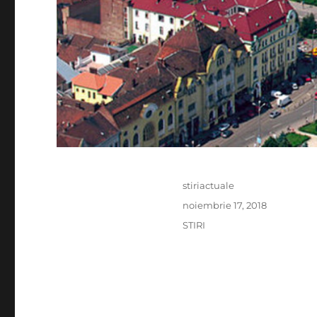
Author
stiriactuale
Posted
noiembrie 17, 2018
on
Categories
STIRI