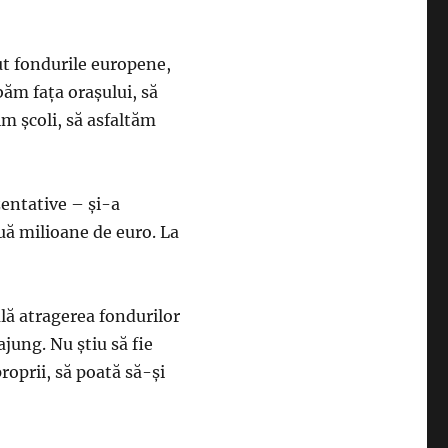
rut fondurile europene,
băm faţa oraşului, să
im şcoli, să asfaltăm
zentative – şi-a
ouă milioane de euro. La
lă atragerea fondurilor
jung. Nu ştiu să fie
roprii, să poată să-şi