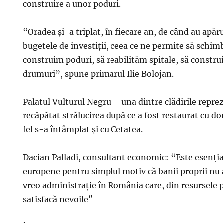
construire a unor poduri.
“Oradea şi-a triplat, în fiecare an, de când au apă
bugetele de investiţii, ceea ce ne permite să schim
construim poduri, să reabilităm spitale, să constru
drumuri”, spune primarul Ilie Bolojan.
Palatul Vulturul Negru – una dintre clădirile repre
recăpătat strălucirea după ce a fost restaurat cu d
fel s-a întâmplat şi cu Cetatea.
Dacian Palladi, consultant economic: “Este esenţia
europene pentru simplul motiv că banii proprii nu a
vreo administraţie în România care, din resursele p
satisfacă nevoile″