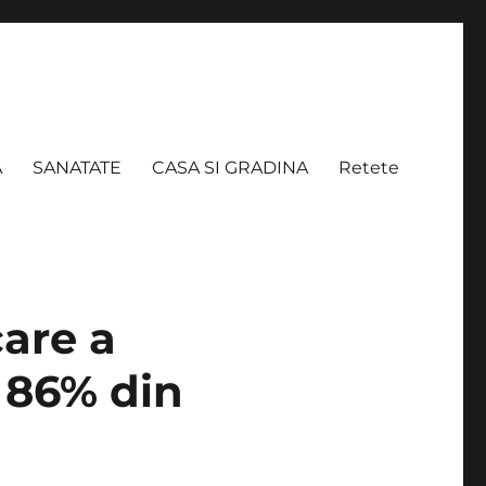
A
SANATATE
CASA SI GRADINA
Retete
care a
t 86% din