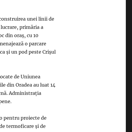
onstruirea unei linii de
lucrare, primăria a
oc din oraş, cu 10
amenajează o parcare
ica şi un pod peste Crişul
alocate de Uniunea
ile din Oradea au luat 14
umă. Administraţia
pene.
ro pentru proiecte de
de termoficare şi de