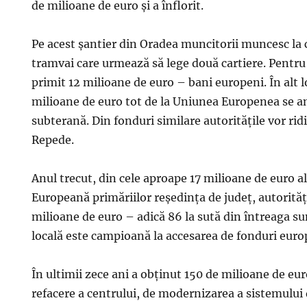
de milioane de euro şi a înflorit.
Pe acest şantier din Oradea muncitorii muncesc la c
tramvai care urmează să lege două cartiere. Pentru 
primit 12 milioane de euro – bani europeni. În alt l
milioane de euro tot de la Uniunea Europenea se 
subterană. Din fonduri similare autorităţile vor rid
Repede.
Anul trecut, din cele aproape 17 milioane de euro 
Europeană primăriilor reşedinţa de judeţ, autorităţ
milioane de euro – adică 86 la sută din întreaga s
locală este campioană la accesarea de fonduri euro
În ultimii zece ani a obţinut 150 de milioane de eu
refacere a centrului, de modernizarea a sistemului 