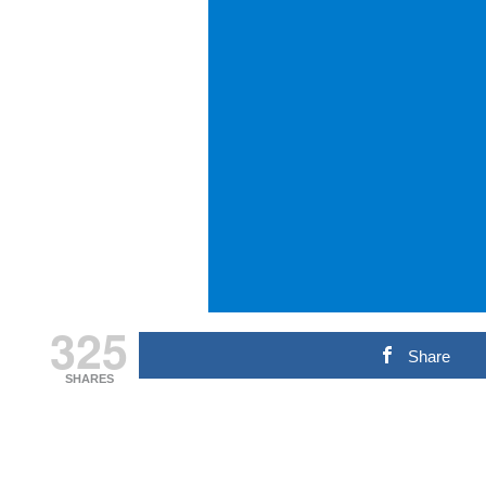
325
Share
SHARES