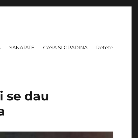
A
SANATATE
CASA SI GRADINA
Retete
i se dau
a