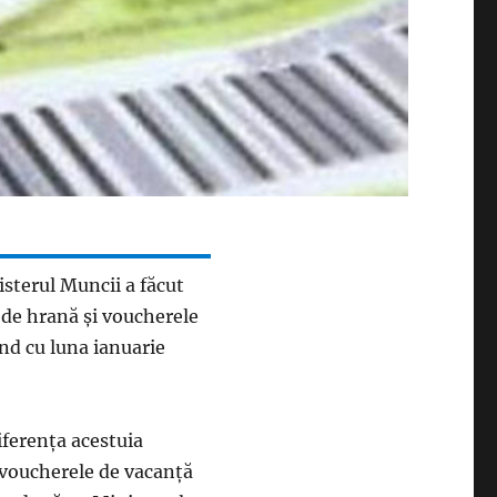
isterul Muncii a făcut
 de hrană și voucherele
ând cu luna ianuarie
diferența acestuia
 voucherele de vacanță