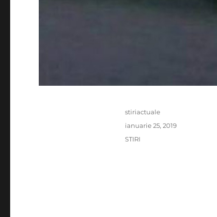
Author
stiriactuale
Posted
ianuarie 25, 2019
on
Categories
STIRI