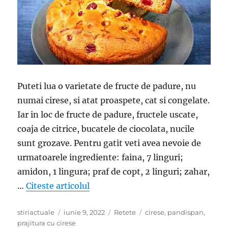
Puteti lua o varietate de fructe de padure, nu
numai cirese, si atat proaspete, cat si congelate.
Iar in loc de fructe de padure, fructele uscate,
coaja de citrice, bucatele de ciocolata, nucile
sunt grozave. Pentru gatit veti avea nevoie de
urmatoarele ingrediente: faina, 7 linguri;
amidon, 1 lingura; praf de copt, 2 linguri; zahar,
„Prajitura cu cirese- Delicioasa si 
…
Citeste articolul
Author
Posted
Categories
Tags
stiriactuale
iunie 9, 2022
Retete
cirese
,
pandispan
,
on
prajitura cu cirese