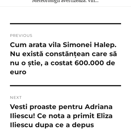
Meteorologii avertizează: vin...
Navigare
PREVIOUS
în
Cum arata vila Simonei Halep.
Previous
post:
Nu există constănțean care să
articole
nu o știe, a costat 600.000 de
euro
NEXT
Vesti proaste pentru Adriana
Next
post:
Iliescu! Ce nota a primit Eliza
Iliescu dupa ce a depus