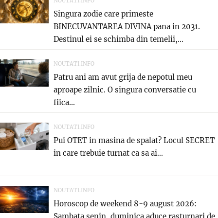
NOUTATI.INFO
Singura zodie care primeste
BINECUVANTAREA DIVINA pana in 2031.
Destinul ei se schimba din temelii,...
NOUTATI.INFO
Patru ani am avut grija de nepotul meu
aproape zilnic. O singura conversatie cu
fiica...
NOUTATI.INFO
Pui OTET in masina de spalat? Locul SECRET
in care trebuie turnat ca sa ai...
NOUTATI.INFO
Horoscop de weekend 8-9 august 2026:
Sambata senin, duminica aduce rasturnari de