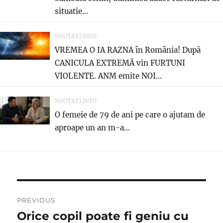
situatie…
NOUTATI.INFO
VREMEA O IA RAZNA în România! După
CANICULA EXTREMĂ vin FURTUNI
VIOLENTE. ANM emite NOI...
NOUTATI.INFO
O femeie de 79 de ani pe care o ajutam de
aproape un an m-a...
Navigare
PREVIOUS
în
Orice copil poate fi geniu cu
Previous