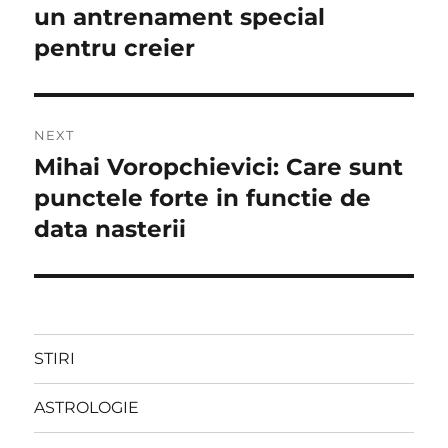
post:
un antrenament special
articole
pentru creier
NEXT
Mihai Voropchievici: Care sunt
Next
post:
punctele forte in functie de
data nasterii
STIRI
ASTROLOGIE