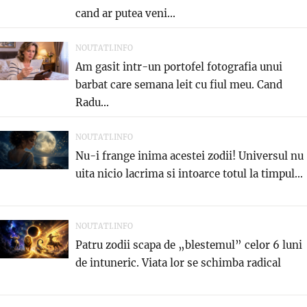
cand ar putea veni...
NOUTATI.INFO
Am gasit intr-un portofel fotografia unui
barbat care semana leit cu fiul meu. Cand
Radu...
NOUTATI.INFO
Nu-i frange inima acestei zodii! Universul nu
uita nicio lacrima si intoarce totul la timpul...
NOUTATI.INFO
Patru zodii scapa de „blestemul” celor 6 luni
de intuneric. Viata lor se schimba radical