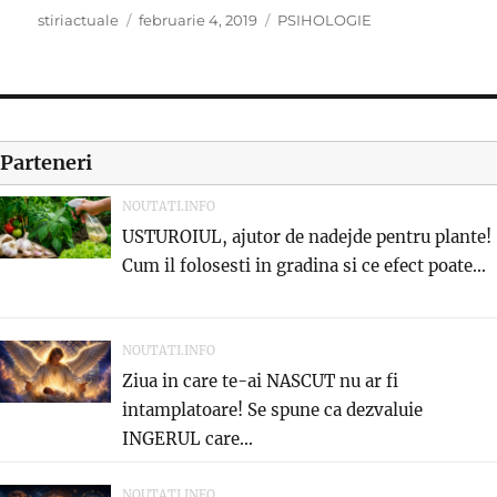
Author
Posted
Categories
stiriactuale
februarie 4, 2019
PSIHOLOGIE
on
Parteneri
NOUTATI.INFO
USTUROIUL, ajutor de nadejde pentru plante!
Cum il folosesti in gradina si ce efect poate...
NOUTATI.INFO
Ziua in care te-ai NASCUT nu ar fi
intamplatoare! Se spune ca dezvaluie
INGERUL care...
NOUTATI.INFO