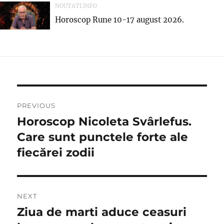
NOUTATI.INFO
Horoscop Rune 10-17 august 2026.
Navigare
PREVIOUS
în
Horoscop Nicoleta Svârlefus.
Previous
post:
Care sunt punctele forte ale
articole
fiecărei zodii
NEXT
Ziua de marti aduce ceasuri
Next