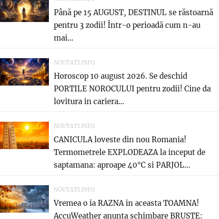
Până pe 15 AUGUST, DESTINUL se răstoarnă
pentru 3 zodii! Într-o perioadă cum n-au
mai...
NOUTATI.INFO
Horoscop 10 august 2026. Se deschid
PORTILE NOROCULUI pentru zodii! Cine da
lovitura in cariera...
NOUTATI.INFO
CANICULA loveste din nou Romania!
Termometrele EXPLODEAZA la inceput de
saptamana: aproape 40°C si PARJOL...
NOUTATI.INFO
Vremea o ia RAZNA in aceasta TOAMNA!
AccuWeather anunta schimbare BRUSTE: