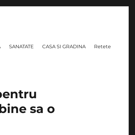
A
SANATATE
CASA SI GRADINA
Retete
pentru
 bine sa o