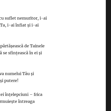
 cu suflet nemuritor, i-ai
a, i-ai înfiat şi i-ai
mpărtăşească de Tainele
 se sfinţească în ei şi
ava numelui Tău şi
şi putere!
i înţelepciuni – frica
ârmuieşte întreaga