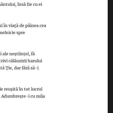
ntului, însă fie cu ei
i în viaţă de pâinea cea
emelnicie spre
i ale neştiinţei, fă
rivi călăuzirii harului
ă Ţie, dar fără să-i
 reuşită în tot lucrul
or. Adumbreşte-i cu mila