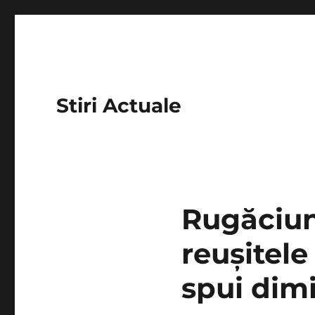
Stiri Actuale
Rugăciun
reușitele 
spui dim