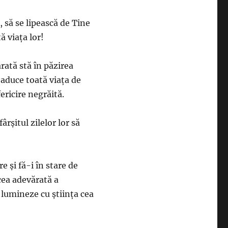
, să se lipească de Tine
ă viața lor!
rată stă în păzirea
 aduce toată viața de
fericire negrăită.
ârşitul zilelor lor să
e şi fă-i în stare de
 cea adevărată a
 lumineze cu ştiinţa cea