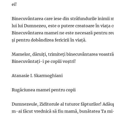
ei!
Binecuvântarea care iese din străfundurile inimii 
lui lui Dumnezeu, este o putere creatoare în viața co
Binecuvântarea mamei ne este necesară pentru reuș
și pentru dobândirea fericirii în viață.
Mamelor, dăruiți, trimiteți binecuvântarea voastră
Binecuvântați-i pe copiii voștri!
Atanasie I. Skarmoghiani
Rugăciunea mamei pentru copii
Dumnezeule, Ziditorule al tuturor făpturilor! Adău
m-ai făcut vrednică să fiu mamă, bunătatea Ta mi-a