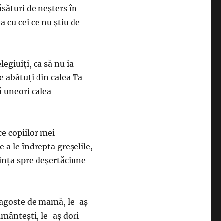
sături de neşters în
a cu cei ce nu ştiu de
legiuiţi, ca să nu ia
e abătuţi din calea Ta
ă uneori calea
ce copiilor mei
e a le îndrepta greşelile,
uinţa spre deşertăciune
 dragoste de mamă, le-aş
ământeşti, le-aş dori