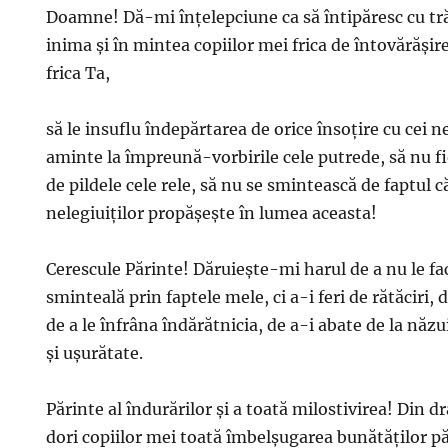
Doamne! Dă-mi înţelepciune ca să întipăresc cu tră
inima şi în mintea copiilor mei frica de întovărăşire
frica Ta,
să le insuflu îndepărtarea de orice însoţire cu cei ne
aminte la împreună-vorbirile cele putrede, să nu fi
de pildele cele rele, să nu se smintească de faptul c
nelegiuiţilor propăşeşte în lumea aceasta!
Cerescule Părinte! Dăruieşte-mi harul de a nu le fa
sminteală prin faptele mele, ci a-i feri de rătăciri, d
de a le înfrâna îndărătnicia, de a-i abate de la năz
şi uşurătate.
Părinte al îndurărilor şi a toată milostivirea! Din
dori copiilor mei toată îmbelşugarea bunătăţilor p