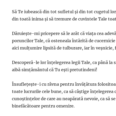
Să Te iubească din tot sufletul şi din tot cugetul lor
din toată inima şi să tremure de cuvintele Tale toat
Dăruieşte-mi pricepere să le arăt că viaţa cea adevă
poruncilor Tale, că osteneala întărită de cucernicie
aici mulţumire lipsită de tulburare, iar în veşnicie, 
Descoperă-le lor înţelegerea legii Tale, ca până la sf
aibă simţământul că Tu eşti pretutindeni!
Însufleţeşte-i cu râvna pentru învăţătura folositoar
toate lucrurile cele bune, ca să câştige înţelegerea
cunoştinţelor de care au neapărată nevoie, ca să se
binefăcătoare pentru omenire.