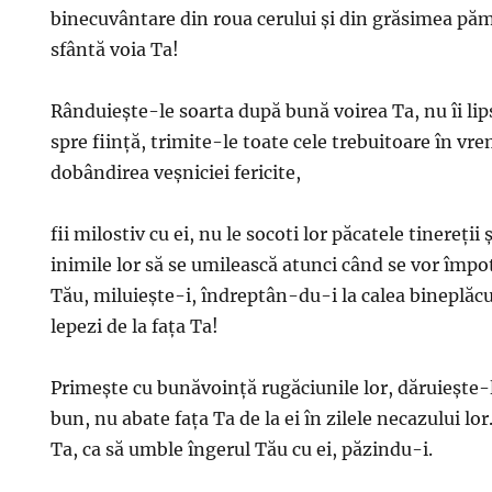
binecuvântare din roua cerului şi din grăsimea pămâ
sfântă voia Ta!
Rânduieşte-le soarta după bună voirea Ta, nu îi lips
spre fiinţă, trimite-le toate cele trebuitoare în vr
dobândirea veşniciei fericite,
fii milostiv cu ei, nu le socoti lor păcatele tinereţii ş
inimile lor să se umilească atunci când se vor împot
Tău, miluieşte-i, îndreptân-du-i la calea bineplăcut
lepezi de la faţa Ta!
Primeşte cu bunăvoinţă rugăciunile lor, dăruieşte-le
bun, nu abate faţa Ta de la ei în zilele necazului l
Ta, ca să umble îngerul Tău cu ei, păzindu-i.