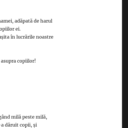
mamei, adăpată de harul
piilor ei.
ita în lucrările noastre
 asupra copiilor!
gând milă peste milă,
 dăruit copii, şi