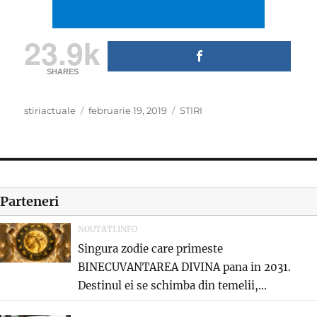
23.9k
SHARES
Author
Posted
Categories
stiriactuale
februarie 19, 2019
STIRI
on
Parteneri
NOUTATI.INFO
Singura zodie care primeste
BINECUVANTAREA DIVINA pana in 2031.
Destinul ei se schimba din temelii,...