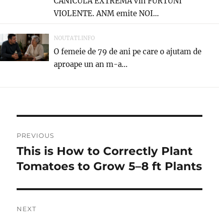
CANICULA EXTREMĂ vin FURTUNI
VIOLENTE. ANM emite NOI...
NOUTATI.INFO
O femeie de 79 de ani pe care o ajutam de
aproape un an m-a...
Navigare
PREVIOUS
în
This is How to Correctly Plant
Previous
post:
Tomatoes to Grow 5–8 ft Plants
articole
NEXT