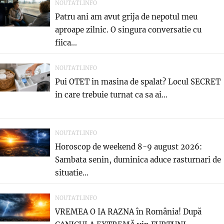
NOUTATI.INFO
Patru ani am avut grija de nepotul meu
aproape zilnic. O singura conversatie cu
fiica...
NOUTATI.INFO
Pui OTET in masina de spalat? Locul SECRET
in care trebuie turnat ca sa ai...
NOUTATI.INFO
Horoscop de weekend 8-9 august 2026:
Sambata senin, duminica aduce rasturnari de
situatie…
NOUTATI.INFO
VREMEA O IA RAZNA în România! După