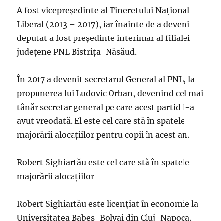
A fost vicepreședinte al Tineretului Național
Liberal (2013 – 2017), iar înainte de a deveni
deputat a fost președinte interimar al filialei
județene PNL Bistrița-Năsăud.
În 2017 a devenit secretarul General al PNL, la
propunerea lui Ludovic Orban, devenind cel mai
tânăr secretar general pe care acest partid l-a
avut vreodată. El este cel care stă în spatele
majorării alocațiilor pentru copii în acest an.
Robert Sighiartău este cel care stă în spatele
majorării alocațiilor
Robert Sighiartău este licențiat în economie la
Universitatea Babeș-Bolyai din Cluj-Napoca.