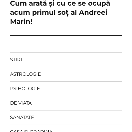
Cum arată și cu ce se ocupă
Next
post:
acum primul soț al Andreei
Marin!
STIRI
ASTROLOGIE
PSIHOLOGIE
DE VIATA
SANATATE
CASA SI GRADINA