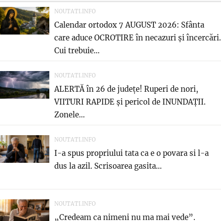
NOUTATI.INFO
Calendar ortodox 7 AUGUST 2026: Sfânta
care aduce OCROTIRE în necazuri și încercări.
Cui trebuie...
NOUTATI.INFO
ALERTĂ în 26 de județe! Ruperi de nori,
VIITURI RAPIDE și pericol de INUNDAȚII.
Zonele...
NOUTATI.INFO
I-a spus propriului tata ca e o povara si l-a
dus la azil. Scrisoarea gasita...
NOUTATI.INFO
„Credeam ca nimeni nu ma mai vede”.