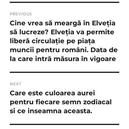
Navigare
PREVIOUS
în
Cine vrea să meargă în Elveţia
Previous
post:
să lucreze? Elveţia va permite
articole
liberă circulaţie pe piaţa
muncii pentru români. Data de
la care intră măsura în vigoare
NEXT
Care este culoarea aurei
Next
post:
pentru fiecare semn zodiacal
si ce inseamna aceasta.