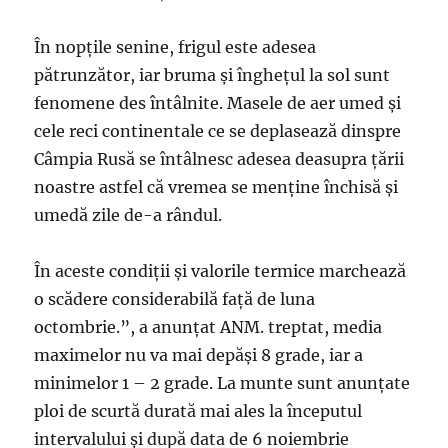
În nopţile senine, frigul este adesea
pătrunzător, iar bruma şi îngheţul la sol sunt
fenomene des întâlnite. Masele de aer umed şi
cele reci continentale ce se deplasează dinspre
Câmpia Rusă se întâlnesc adesea deasupra ţării
noastre astfel că vremea se menţine închisă şi
umedă zile de-a rândul.
În aceste condiţii şi valorile termice marchează
o scădere considerabilă faţă de luna
octombrie.”, a anunțat ANM. treptat, media
maximelor nu va mai depăşi 8 grade, iar a
minimelor 1 – 2 grade. La munte sunt anunțate
ploi de scurtă durată mai ales la începutul
intervalului şi după data de 6 noiembrie