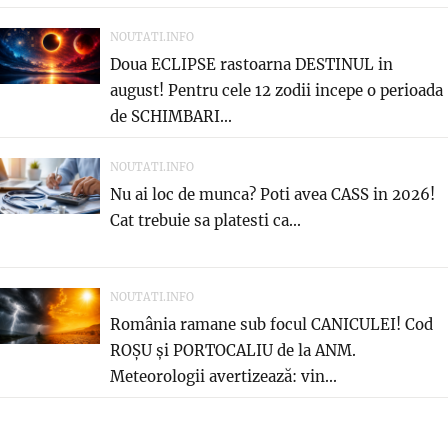
NOUTATI.INFO
Doua ECLIPSE rastoarna DESTINUL in
august! Pentru cele 12 zodii incepe o perioada
de SCHIMBARI...
NOUTATI.INFO
Nu ai loc de munca? Poti avea CASS in 2026!
Cat trebuie sa platesti ca...
NOUTATI.INFO
România ramane sub focul CANICULEI! Cod
ROȘU și PORTOCALIU de la ANM.
Meteorologii avertizează: vin...