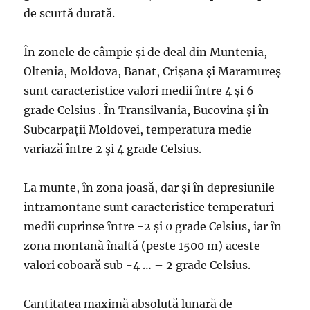
de scurtă durată.
În zonele de câmpie şi de deal din Muntenia,
Oltenia, Moldova, Banat, Crişana şi Maramureş
sunt caracteristice valori medii între 4 şi 6
grade Celsius . În Transilvania, Bucovina şi în
Subcarpaţii Moldovei, temperatura medie
variază între 2 şi 4 grade Celsius.
La munte, în zona joasă, dar şi în depresiunile
intramontane sunt caracteristice temperaturi
medii cuprinse între -2 şi 0 grade Celsius, iar în
zona montană înaltă (peste 1500 m) aceste
valori coboară sub -4 … – 2 grade Celsius.
Cantitatea maximă absolută lunară de