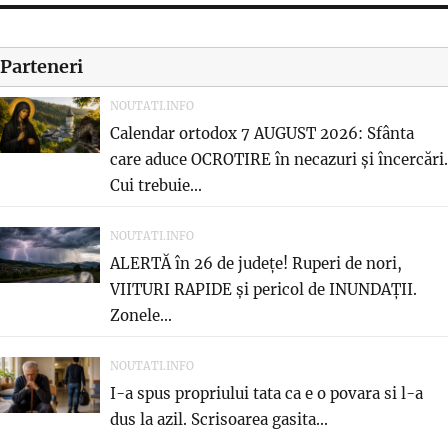
Parteneri
NOUTATI.INFO
Calendar ortodox 7 AUGUST 2026: Sfânta
care aduce OCROTIRE în necazuri și încercări.
Cui trebuie...
NOUTATI.INFO
ALERTĂ în 26 de județe! Ruperi de nori,
VIITURI RAPIDE și pericol de INUNDAȚII.
Zonele...
NOUTATI.INFO
I-a spus propriului tata ca e o povara si l-a
dus la azil. Scrisoarea gasita...