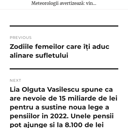
Meteorologii avertizează: vin...
Navigare
PREVIOUS
în
Zodiile femeilor care îți aduc
Previous
post:
alinare sufletului
articole
NEXT
Lia Olguta Vasilescu spune ca
Next
post:
are nevoie de 15 miliarde de lei
pentru a sustine noua lege a
pensiilor in 2022. Unele pensii
pot ajunge si la 8.100 de lei