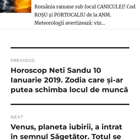
România ramane sub focul CANICULEI! Cod
ROȘU și PORTOCALIU de la ANM.
Meteorologii avertizează: vin...
Navigare
PREVIOUS
în
Horoscop Neti Sandu 10
Previous
post:
Ianuarie 2019. Zodia care și-ar
articole
putea schimba locul de muncă
NEXT
Venus, planeta iubirii, a intrat
Next
post:
în semnul Săgetător. Totul se