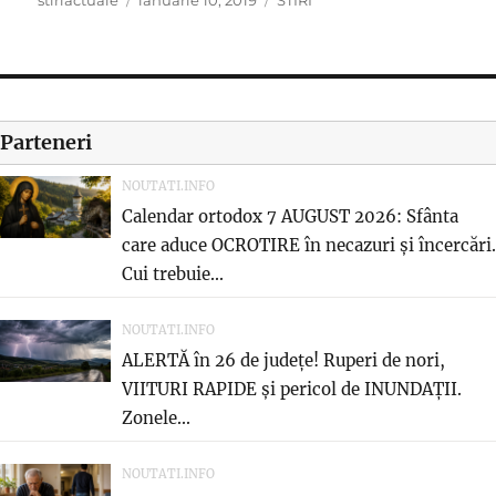
on
Parteneri
NOUTATI.INFO
Calendar ortodox 7 AUGUST 2026: Sfânta
care aduce OCROTIRE în necazuri și încercări.
Cui trebuie...
NOUTATI.INFO
ALERTĂ în 26 de județe! Ruperi de nori,
VIITURI RAPIDE și pericol de INUNDAȚII.
Zonele...
NOUTATI.INFO