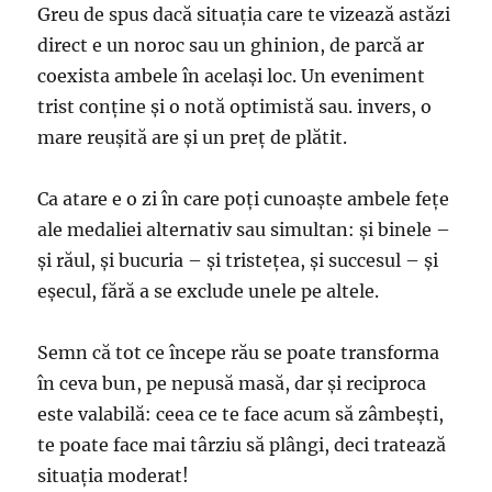
Greu de spus dacă situaţia care te vizează astăzi
direct e un noroc sau un ghinion, de parcă ar
coexista ambele în acelaşi loc. Un eveniment
trist conţine şi o notă optimistă sau. invers, o
mare reuşită are şi un preţ de plătit.
Ca atare e o zi în care poţi cunoaşte ambele feţe
ale medaliei alternativ sau simultan: şi binele –
şi răul, şi bucuria – şi tristeţea, şi succesul – şi
eşecul, fără a se exclude unele pe altele.
Semn că tot ce începe rău se poate transforma
în ceva bun, pe nepusă masă, dar şi reciproca
este valabilă: ceea ce te face acum să zâmbeşti,
te poate face mai târziu să plângi, deci tratează
situaţia moderat!