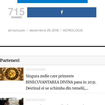
715
SHARES
Author
Posted
Categories
stiriactuale
decembrie 29, 2018
ASTROLOGIE
on
Parteneri
NOUTATI.INFO
Singura zodie care primeste
BINECUVANTAREA DIVINA pana in 2031.
Destinul ei se schimba din temelii,...
NOUTATI.INFO