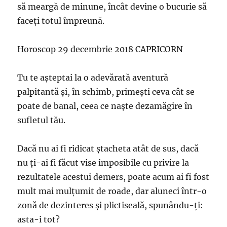
să meargă de minune, încât devine o bucurie să
faceţi totul împreună.
Horoscop 29 decembrie 2018 CAPRICORN
Tu te aşteptai la o adevărată aventură
palpitantă şi, în schimb, primeşti ceva cât se
poate de banal, ceea ce naşte dezamăgire în
sufletul tău.
Dacă nu ai fi ridicat ştacheta atât de sus, dacă
nu ţi-ai fi făcut vise imposibile cu privire la
rezultatele acestui demers, poate acum ai fi fost
mult mai mulţumit de roade, dar aluneci într-o
zonă de dezinteres şi plictiseală, spunându-ţi:
asta-i tot?