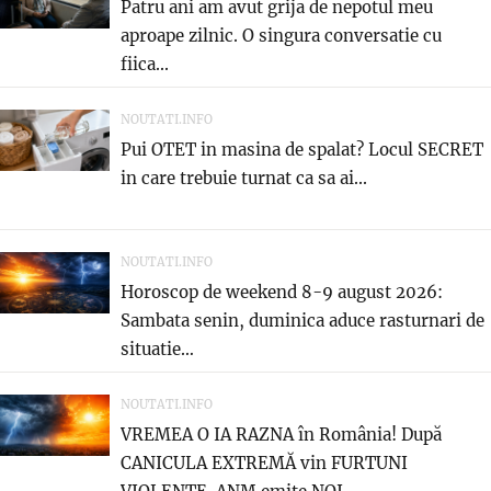
Patru ani am avut grija de nepotul meu
aproape zilnic. O singura conversatie cu
fiica...
NOUTATI.INFO
Pui OTET in masina de spalat? Locul SECRET
in care trebuie turnat ca sa ai...
NOUTATI.INFO
Horoscop de weekend 8-9 august 2026:
Sambata senin, duminica aduce rasturnari de
situatie…
NOUTATI.INFO
VREMEA O IA RAZNA în România! După
CANICULA EXTREMĂ vin FURTUNI