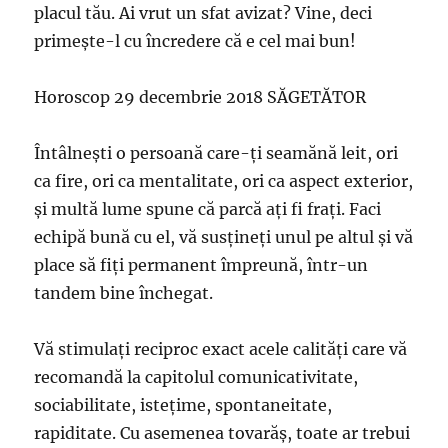
placul tău. Ai vrut un sfat avizat? Vine, deci
primeşte-l cu încredere că e cel mai bun!
Horoscop 29 decembrie 2018 SĂGETĂTOR
Întâlneşti o persoană care-ţi seamănă leit, ori
ca fire, ori ca mentalitate, ori ca aspect exterior,
şi multă lume spune că parcă aţi fi fraţi. Faci
echipă bună cu el, vă susţineţi unul pe altul şi vă
place să fiţi permanent împreună, într-un
tandem bine închegat.
Vă stimulaţi reciproc exact acele calităţi care vă
recomandă la capitolul comunicativitate,
sociabilitate, isteţime, spontaneitate,
rapiditate. Cu asemenea tovarăş, toate ar trebui