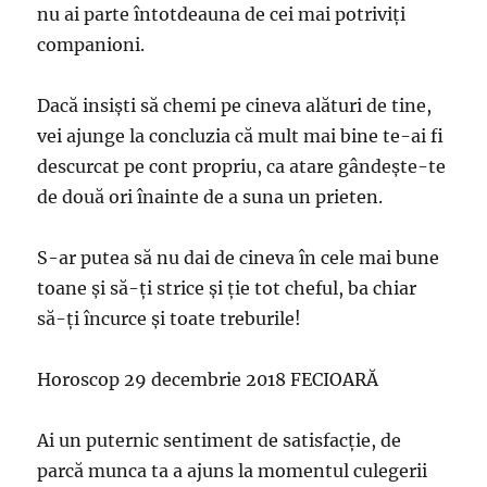
nu ai parte întotdeauna de cei mai potriviţi
companioni.
Dacă insişti să chemi pe cineva alături de tine,
vei ajunge la concluzia că mult mai bine te-ai fi
descurcat pe cont propriu, ca atare gândeşte-te
de două ori înainte de a suna un prieten.
S-ar putea să nu dai de cineva în cele mai bune
toane şi să-ţi strice şi ţie tot cheful, ba chiar
să-ţi încurce şi toate treburile!
Horoscop 29 decembrie 2018 FECIOARĂ
Ai un puternic sentiment de satisfacţie, de
parcă munca ta a ajuns la momentul culegerii