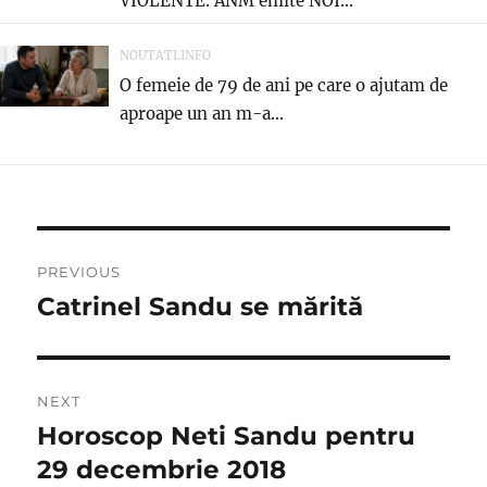
VIOLENTE. ANM emite NOI...
NOUTATI.INFO
O femeie de 79 de ani pe care o ajutam de
aproape un an m-a...
Navigare
PREVIOUS
în
Catrinel Sandu se mărită
Previous
post:
articole
NEXT
Horoscop Neti Sandu pentru
Next
post:
29 decembrie 2018