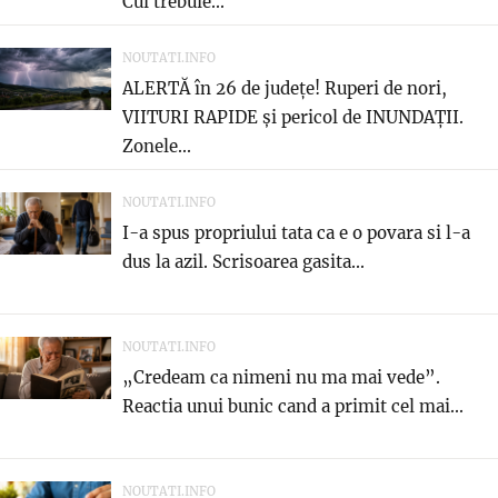
Cui trebuie...
NOUTATI.INFO
ALERTĂ în 26 de județe! Ruperi de nori,
VIITURI RAPIDE și pericol de INUNDAȚII.
Zonele...
NOUTATI.INFO
I-a spus propriului tata ca e o povara si l-a
dus la azil. Scrisoarea gasita...
NOUTATI.INFO
„Credeam ca nimeni nu ma mai vede”.
Reactia unui bunic cand a primit cel mai...
NOUTATI.INFO