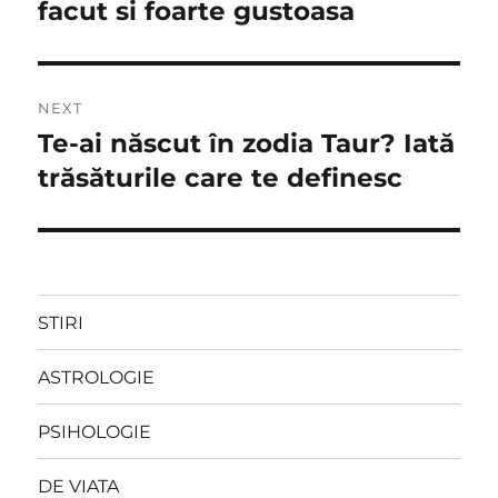
post:
facut si foarte gustoasa
articole
NEXT
Te-ai născut în zodia Taur? Iată
Next
post:
trăsăturile care te definesc
STIRI
ASTROLOGIE
PSIHOLOGIE
DE VIATA