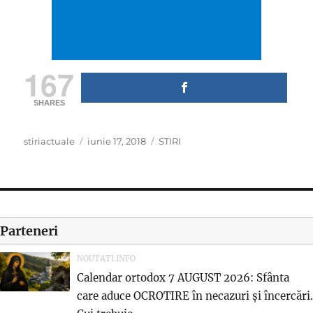
167
SHARES
Author
Posted
Categories
stiriactuale
iunie 17, 2018
STIRI
on
Parteneri
NOUTATI.INFO
Calendar ortodox 7 AUGUST 2026: Sfânta
care aduce OCROTIRE în necazuri și încercări.