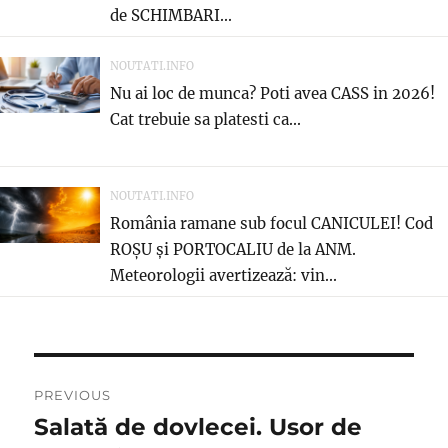
de SCHIMBARI...
NOUTATI.INFO
Nu ai loc de munca? Poti avea CASS in 2026!
Cat trebuie sa platesti ca...
NOUTATI.INFO
România ramane sub focul CANICULEI! Cod
ROȘU și PORTOCALIU de la ANM.
Meteorologii avertizează: vin...
Navigare
PREVIOUS
în
Salată de dovlecei. Usor de
Previous