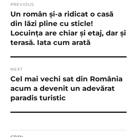
PREVIOUS
în
Un român și-a ridicat o casă
Previous
post:
din lăzi pline cu sticle!
articole
Locuința are chiar și etaj, dar și
terasă. Iata cum arată
NEXT
Cel mai vechi sat din România
Next
post:
acum a devenit un adevărat
paradis turistic