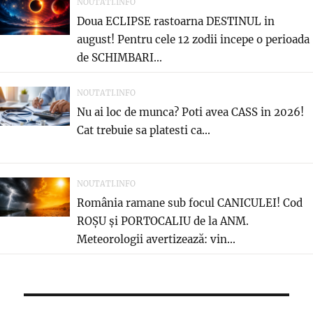
NOUTATI.INFO
Doua ECLIPSE rastoarna DESTINUL in
august! Pentru cele 12 zodii incepe o perioada
de SCHIMBARI...
NOUTATI.INFO
Nu ai loc de munca? Poti avea CASS in 2026!
Cat trebuie sa platesti ca...
NOUTATI.INFO
România ramane sub focul CANICULEI! Cod
ROȘU și PORTOCALIU de la ANM.
Meteorologii avertizează: vin...
Navigare