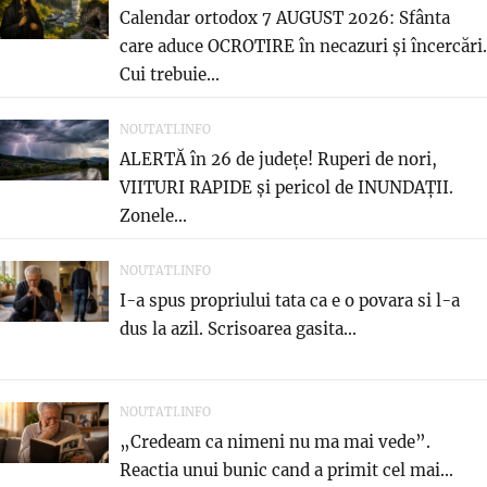
Calendar ortodox 7 AUGUST 2026: Sfânta
care aduce OCROTIRE în necazuri și încercări.
Cui trebuie...
NOUTATI.INFO
ALERTĂ în 26 de județe! Ruperi de nori,
VIITURI RAPIDE și pericol de INUNDAȚII.
Zonele...
NOUTATI.INFO
I-a spus propriului tata ca e o povara si l-a
dus la azil. Scrisoarea gasita...
NOUTATI.INFO
„Credeam ca nimeni nu ma mai vede”.
Reactia unui bunic cand a primit cel mai...