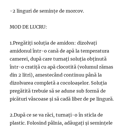
-2 linguri de semințe de morcov.
MOD DE LUCRU:
1.Pregătiți soluția de amidon: dizolvați
amidonul într-o cană de apă la temperatura
camerei, după care turnați soluția obținută
într-o cratiță cu apă clocotită (volumul rămas
din 2 litri), amestecând continuu până la
dizolvarea completă a cocoloașelor. Soluția
pregătită trebuie să se adune sub formă de
picături vâscoase și să cadă liber de pe lingură.
2.După ce se va răci, turnați-o în sticla de
plastic. Folosind pâlnia, adăugați și semințele