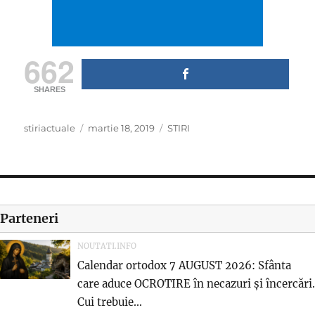
662
SHARES
Author
Posted
Categories
stiriactuale
martie 18, 2019
STIRI
on
Parteneri
NOUTATI.INFO
Calendar ortodox 7 AUGUST 2026: Sfânta
care aduce OCROTIRE în necazuri și încercări.
Cui trebuie...