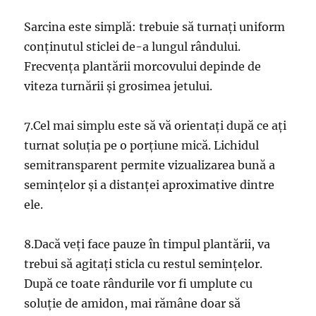
Sarcina este simplă: trebuie să turnați uniform
conținutul sticlei de-a lungul rândului.
Frecvența plantării morcovului depinde de
viteza turnării și grosimea jetului.
7.Cel mai simplu este să vă orientați după ce ați
turnat soluția pe o porțiune mică. Lichidul
semitransparent permite vizualizarea bună a
semințelor și a distanței aproximative dintre
ele.
8.Dacă veți face pauze în timpul plantării, va
trebui să agitați sticla cu restul semințelor.
După ce toate rândurile vor fi umplute cu
soluție de amidon, mai rămâne doar să