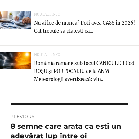
NOUTATI.INFO
Nu ai loc de munca? Poti avea CASS in 2026!
Cat trebuie sa platesti ca...
NOUTATI.INFO
România ramane sub focul CANICULEI! Cod
ROȘU și PORTOCALIU de la ANM.
Meteorologii avertizează: vin...
Navigare
PREVIOUS
în
8 semne care arata ca esti un
Previous
post:
adevărat lup între oi
articole