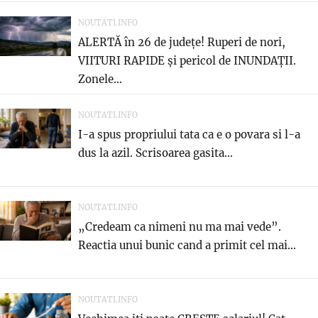
NOUTATI.INFO
ALERTĂ în 26 de județe! Ruperi de nori,
VIITURI RAPIDE și pericol de INUNDAȚII.
Zonele...
NOUTATI.INFO
I-a spus propriului tata ca e o povara si l-a
dus la azil. Scrisoarea gasita...
NOUTATI.INFO
„Credeam ca nimeni nu ma mai vede”.
Reactia unui bunic cand a primit cel mai...
NOUTATI.INFO