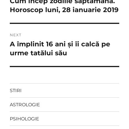
Cum incep zodiile saptamana.
Previous
post:
Horoscop luni, 28 ianuarie 2019
articole
NEXT
A împlinit 16 ani și îi calcă pe
Next
post:
urme tatălui său
STIRI
ASTROLOGIE
PSIHOLOGIE