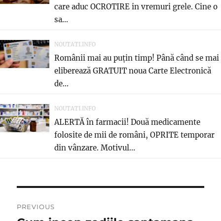
care aduc OCROTIRE in vremuri grele. Cine o
sa...
NOUTATI.INFO
Românii mai au puțin timp! Până când se mai
eliberează GRATUIT noua Carte Electronică
de...
NOUTATI.INFO
ALERTĂ în farmacii! Două medicamente
folosite de mii de români, OPRITE temporar
din vânzare. Motivul...
Navigare
PREVIOUS
în