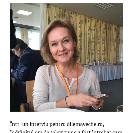
Într-un interviu pentru dilemaveche.ro,
îndrăgitul om de televiziune a fost întrebat care