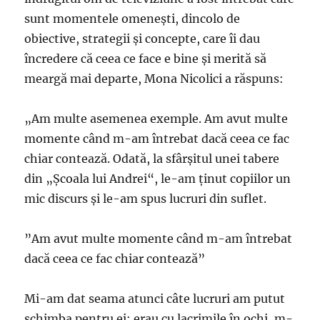
sunt momentele omenești, dincolo de
obiective, strategii și concepte, care îi dau
încredere că ceea ce face e bine și merită să
meargă mai departe, Mona Nicolici a răspuns:
„Am multe asemenea exemple. Am avut multe
momente când m-am întrebat dacă ceea ce fac
chiar contează. Odată, la sfârşitul unei tabere
din „Şcoala lui Andrei“, le-am ţinut copiilor un
mic discurs şi le-am spus lucruri din suflet.
”Am avut multe momente când m-am întrebat
dacă ceea ce fac chiar contează”
Mi-am dat seama atunci câte lucruri am putut
schimba pentru ei: erau cu lacrimile în ochi, m-