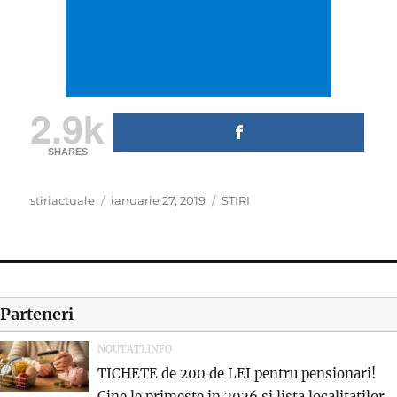
2.9k
SHARES
Author
Posted
Categories
stiriactuale
ianuarie 27, 2019
STIRI
on
Parteneri
NOUTATI.INFO
TICHETE de 200 de LEI pentru pensionari!
Cine le primeste in 2026 si lista localitatilor...