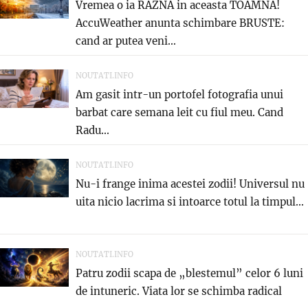
Vremea o ia RAZNA in aceasta TOAMNA!
AccuWeather anunta schimbare BRUSTE:
cand ar putea veni...
NOUTATI.INFO
Am gasit intr-un portofel fotografia unui
barbat care semana leit cu fiul meu. Cand
Radu...
NOUTATI.INFO
Nu-i frange inima acestei zodii! Universul nu
uita nicio lacrima si intoarce totul la timpul...
NOUTATI.INFO
Patru zodii scapa de „blestemul” celor 6 luni
de intuneric. Viata lor se schimba radical