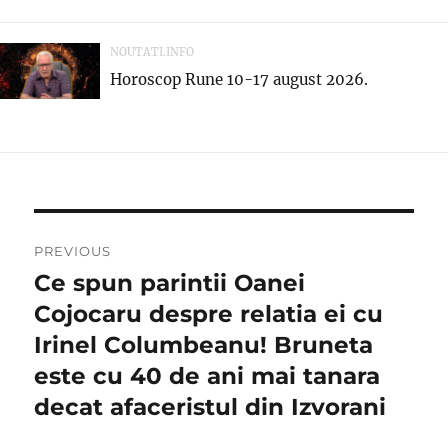
NOUTATI.INFO
Horoscop Rune 10-17 august 2026.
Navigare
PREVIOUS
în
Ce spun parintii Oanei
Previous
post:
Cojocaru despre relatia ei cu
articole
Irinel Columbeanu! Bruneta
este cu 40 de ani mai tanara
decat afaceristul din Izvorani