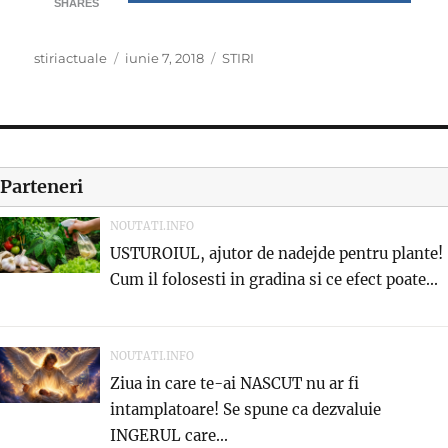
SHARES
Author
Posted
Categories
stiriactuale
iunie 7, 2018
STIRI
on
Parteneri
NOUTATI.INFO
USTUROIUL, ajutor de nadejde pentru plante!
Cum il folosesti in gradina si ce efect poate...
NOUTATI.INFO
Ziua in care te-ai NASCUT nu ar fi
intamplatoare! Se spune ca dezvaluie
INGERUL care...