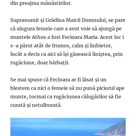
din preajma mănăstirilor.
Supranumit și Grădina Maicii Domnului, se pare
că singura femeie care a avut voie să ajungă pe
muntele Athos a fost Fecioara Maria. Acest loc i
s-a părut atât de frumos, calm și îmbietor,
încât a decis ca aici să își găsească liniștea, prin
rugăciune, doar bărbații.
Se mai spune că Fecioara ar fi lăsat și un
blestem ca nici o femeie să nu pună piciorul ape
munte, tocmai ca rugăciunea călugărilor să fie
curată și netulburată.