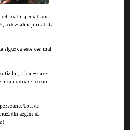
inchiriata special. am
, a dezvaluit jurnalista
ie sigur ca este cea mai
otia lui, Irina – care
ire impunatoare, cu un
!
 persoane. Toti au
uri din argint si
a!