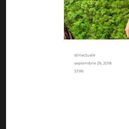
Author
stiriactuale
Posted
septembrie 29, 2018
on
Categories
STIRI