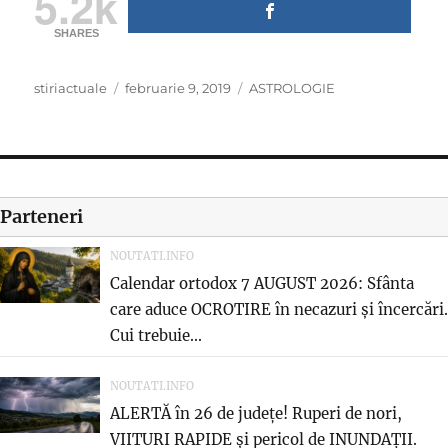
5.2k
SHARES
Author
Posted
Categories
stiriactuale
februarie 9, 2019
ASTROLOGIE
on
Parteneri
NOUTATI.INFO
Calendar ortodox 7 AUGUST 2026: Sfânta
care aduce OCROTIRE în necazuri și încercări.
Cui trebuie...
NOUTATI.INFO
ALERTĂ în 26 de județe! Ruperi de nori,
VIITURI RAPIDE și pericol de INUNDAȚII.