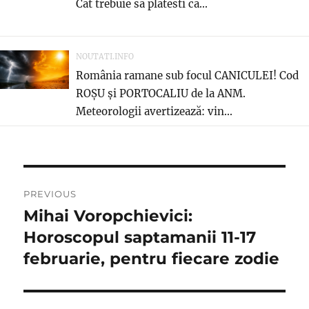
Cat trebuie sa platesti ca...
NOUTATI.INFO
România ramane sub focul CANICULEI! Cod
ROȘU și PORTOCALIU de la ANM.
Meteorologii avertizează: vin...
Navigare
PREVIOUS
în
Mihai Voropchievici:
Previous
post:
Horoscopul saptamanii 11-17
articole
februarie, pentru fiecare zodie