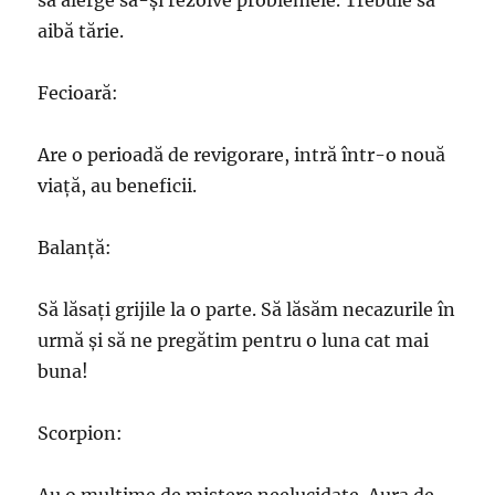
să alerge să-și rezolve problemele. Trebuie să
aibă tărie.
Fecioară:
Are o perioadă de revigorare, intră într-o nouă
viață, au beneficii.
Balanță:
Să lăsați grijile la o parte. Să lăsăm necazurile în
urmă și să ne pregătim pentru o luna cat mai
buna!
Scorpion: