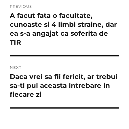
Navigare
PREVIOUS
în
A facut fata o facultate,
Previous
post:
cunoaste si 4 limbi straine, dar
articole
ea s-a angajat ca soferita de
TIR
NEXT
Daca vrei sa fii fericit, ar trebui
Next
post:
sa-ti pui aceasta intrebare in
fiecare zi