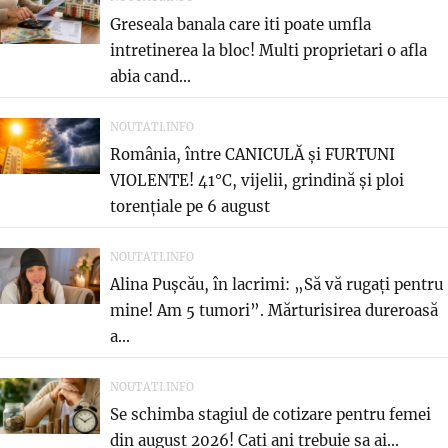
Greseala banala care iti poate umfla
intretinerea la bloc! Multi proprietari o afla
abia cand...
NOUTATI.INFO
România, între CANICULĂ și FURTUNI
VIOLENTE! 41°C, vijelii, grindină și ploi
torențiale pe 6 august
NOUTATI.INFO
Alina Pușcău, în lacrimi: „Să vă rugați pentru
mine! Am 5 tumori”. Mărturisirea dureroasă
a...
NOUTATI.INFO
Se schimba stagiul de cotizare pentru femei
din august 2026! Cati ani trebuie sa ai...