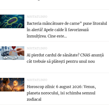
NOUTATI.INFO
Bacteria mâncătoare de carne” pune litoralul
în alertă! Apele calde îi favorizează
înmulțirea. Cine este...
NOUTATI.INFO
Ai pierdut cardul de sănătate? CNAS anunță
cât trebuie să plătești pentru unul nou
NOUTATI.INFO
Horoscop zilnic 6 august 2026: Venus,
planeta norocului, isi schimba semnul
zodiacal