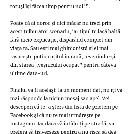
totuşi îşi făcea timp pentru noi?”.
Poate că ai noroc şi nici măcar nu treci prin
acest tulburător scenariu, iar tipul te lasă baltă
fără nicio explicaţie, dispărând complet din
viaţa ta. Sau eşti mai ghinionistă şi el mai
răsuceşte puţin cuţitul în rană, revenindu-și
din starea „veșnicului ocupat” pentru câteva
ultime date-uri.
Finalul va fi acelaşi: la un moment dat, nu îţi va
mai răspunde la niciun mesaj sau apel. Vei
descoperi că te-a şters din lista de prieteni pe
Facebook şi că nu te mai urmăreşte pe
Instagram. Iar dacă vă întâlniţi pe stradă, va
prefera să traverseze pentru a nu risca să dea