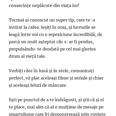
consecinţe neplăcute din viaţa lor!
Tocmai ai cunoscut un super tip, care te-a
invitat la cafea. Ieşiţi în oraș, şi lucrurile se
leagă între voi cu o repeziciune incredibilă, de
parcă un mult așteptat clic s-ar fi produs,
propulsându-te deodată pe cel mai glorios
drum al vieţii tale.
Vorbiţi câte în lună şi în stele, comunicaţi
perfect, vă plac aceleaşi filme şi seriale şi chiar
şi aceleaşi feluri de mâncare.
Eşti pe punctul de a te îndrăgosti, şi ştii că şi el
te place, mai ales că ai o mulţime de mesaje pe
smartphone care îţi demonstrează prin cuvinte