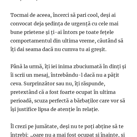
Tocmai de aceea, încerci să pari cool, deşi ai
convocat deja şedinţa de urgenţă cu cele mai
bune prietene şi ţi-ai întors pe toate feţele
comportamentul din ultima vreme, căutând să
îţi dai seama dacă nu cumva tu ai greşit.
Până la urmă, îţi iei inima zbuciumată în dinţi şi
îi scrii un mesaj, întrebându-l dacă nu a păţit
ceva. Surprinzător sau nu, îţi răspunde,
pretextând că a fost foarte ocupat în ultima
perioadă, scuza perfectă a bărbaţilor care vor să
îşi justifice lipsa de atenţie în relaţie.
Îl crezi pe jumătate, deşi nu te poţi abţine să te
întrebi: „oare nu a mai fost ocupat şi înainte, şi