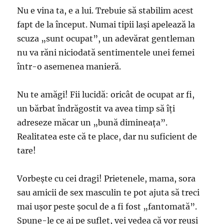
Nu e vina ta, e a lui. Trebuie să stabilim acest
fapt de la început. Numai tipii laşi apelează la
scuza „sunt ocupat”, un adevărat gentleman
nu va răni niciodată sentimentele unei femei
într-o asemenea manieră.
Nu te amăgi! Fii lucidă: oricât de ocupat ar fi,
un bărbat îndrăgostit va avea timp să îţi
adreseze măcar un „bună dimineaţa”.
Realitatea este că te place, dar nu suficient de
tare!
Vorbeşte cu cei dragi! Prietenele, mama, sora
sau amicii de sex masculin te pot ajuta să treci
mai uşor peste şocul de a fi fost „fantomată”.
Spune-le ce ai pe suflet, vei vedea că vor reuşi