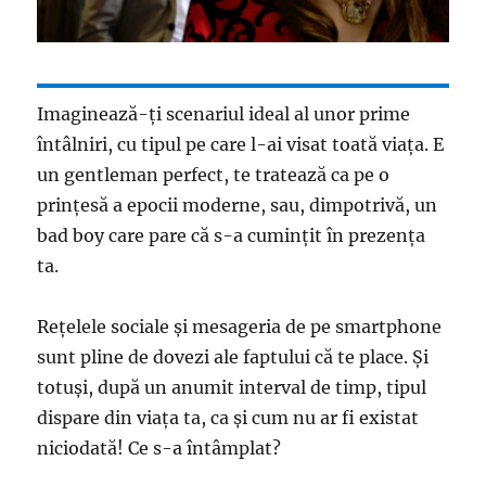
Imaginează-ţi scenariul ideal al unor prime
întâlniri, cu tipul pe care l-ai visat toată viaţa. E
un gentleman perfect, te tratează ca pe o
prinţesă a epocii moderne, sau, dimpotrivă, un
bad boy care pare că s-a cuminţit în prezenţa
ta.
Reţelele sociale şi mesageria de pe smartphone
sunt pline de dovezi ale faptului că te place. Şi
totuşi, după un anumit interval de timp, tipul
dispare din viaţa ta, ca şi cum nu ar fi existat
niciodată! Ce s-a întâmplat?