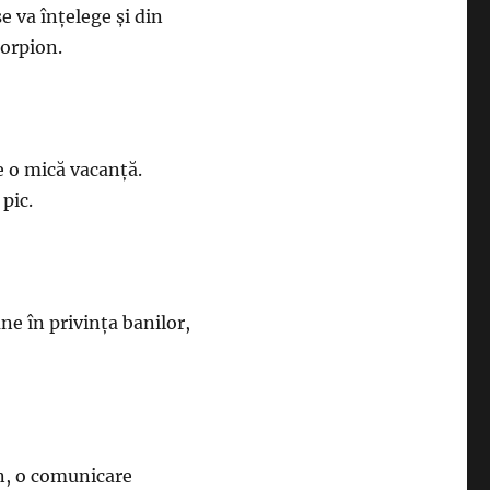
e va înțelege și din
corpion.
e o mică vacanță.
 pic.
e în privința banilor,
un, o comunicare