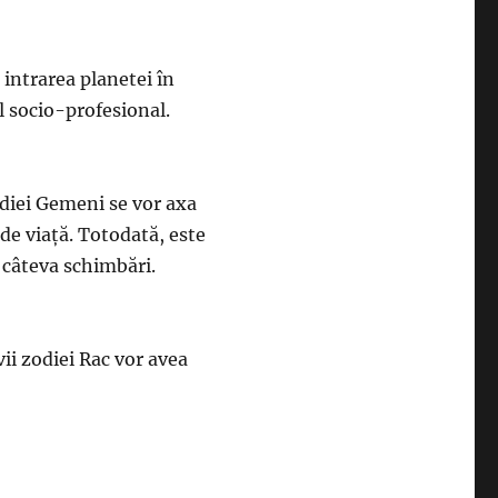
e intrarea planetei în
l socio-profesional.
zodiei Gemeni se vor axa
r de viață. Totodată, este
e câteva schimbări.
vii zodiei Rac vor avea