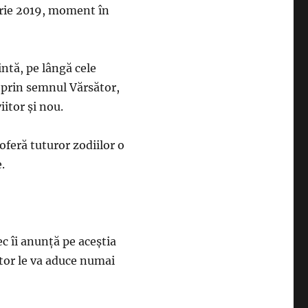
arie 2019, moment în
intă, pe lângă cele
 prin semnul Vărsător,
iitor și nou.
 oferă tuturor zodiilor o
e.
ec îi anunță pe aceștia
ător le va aduce numai