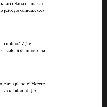
nătăți relația de mariaj
 ce privește comunicarea
de o îmbunătățire
și cu colegii de muncă, ba
 intrarea planetei Mercur
bseva o îmbunătățire