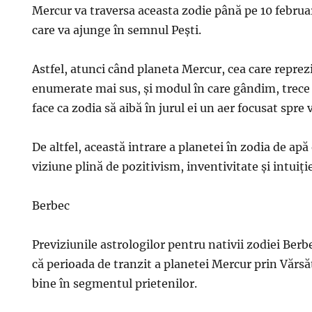
Mercur va traversa aceasta zodie până pe 10 febru
care va ajunge în semnul Pești.
Astfel, atunci când planeta Mercur, cea care reprez
enumerate mai sus, și modul în care gândim, trece
face ca zodia să aibă în jurul ei un aer focusat spre v
De altfel, această intrare a planetei în zodia de apă
viziune plină de pozitivism, inventivitate și intuiți
Berbec
Previziunile astrologilor pentru nativii zodiei Berb
că perioada de tranzit a planetei Mercur prin Vărs
bine în segmentul prietenilor.