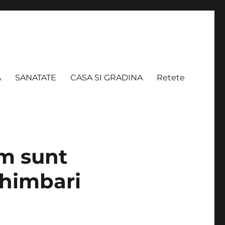
A
SANATATE
CASA SI GRADINA
Retete
um sunt
schimbari