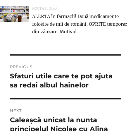
NOUTATI.INFO
ALERTĂ în farmacii! Două medicamente
folosite de mii de români, OPRITE temporar
din vânzare. Motivul...
Navigare
PREVIOUS
în
Sfaturi utile care te pot ajuta
Previous
post:
sa redai albul hainelor
articole
NEXT
Caleașcă unicat la nunta
Next
post:
principelul Nicolae cu Alina