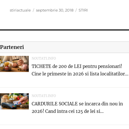
Author
Posted
Categories
stiriactuale
septembrie 30, 2018
STIRI
on
Parteneri
NOUTATI.INFO
TICHETE de 200 de LEI pentru pensionari!
Cine le primeste in 2026 si lista localitatilor...
NOUTATI.INFO
CARDURILE SOCIALE se incarca din nou in
2026! Cand intra cei 125 de lei si...