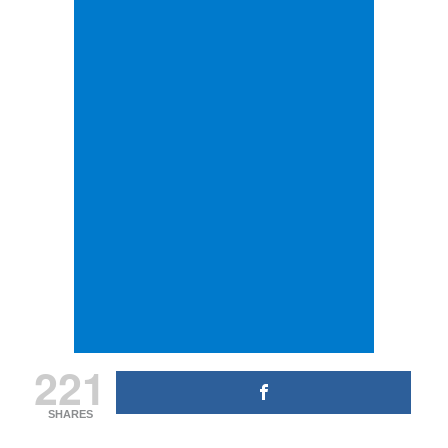
221
SHARES