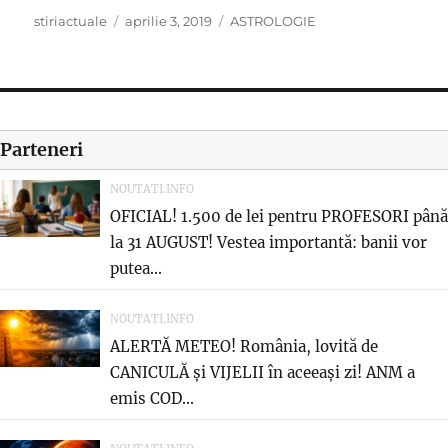
Author
Posted
Categories
stiriactuale
aprilie 3, 2019
ASTROLOGIE
on
Parteneri
NOUTATI.INFO
OFICIAL! 1.500 de lei pentru PROFESORI până
la 31 AUGUST! Vestea importantă: banii vor
putea...
NOUTATI.INFO
ALERTĂ METEO! România, lovită de
CANICULĂ și VIJELII în aceeași zi! ANM a
emis COD...