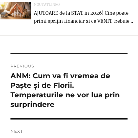
NOUTATI.INFO
AJUTOARE de la STAT in 2026! Cine poate
primi sprijin financiar si ce VENIT trebuie...
Navigare
PREVIOUS
în
ANM: Cum va fi vremea de
Previous
post:
Paște și de Florii.
articole
Temperaturile ne vor lua prin
surprindere
NEXT