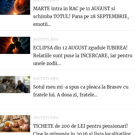
NOUTATI.INFO
MARTE intra in RAC pe 11 AUGUST si
schimba TOTUL! Pana pe 28 SEPTEMBRIE,
emotii...
NOUTATI.INFO
ECLIPSA din 12 AUGUST zguduie IUBIREA!
Relatiile sunt puse la INCERCARE, iar pentru
unele zodii...
NOUTATI.INFO
Sotul meu mi-a spus ca pleaca la Brasov cu
fratele lui. A doua zi, fratele...
NOUTATI.INFO
TICHETE de 200 de LEI pentru pensionari!
Cine le primeste in 2026 si lista localitatilor...