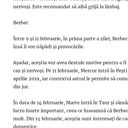
nervoși. Este recomandat să aibă grijă la limbaj.
Berbec
Între 9 și 11 februarie, în prima parte a zilei, Berbec
însă îi vor năpădi și provocările.
Așadar, aceștia vor avea destule motive pentru a fi a
caz și nervoși. Pe 11 februarie, Mercur intră în Peșt
aprilie 2019, iar contextul astral le permite să co
din jur.
În data de 14 februarie, Marte intră în Taur și răm
lucru foarte important, ceea ce înseamnă că Berbe
mult. Din 15 februarie, aceștia sunt interesați de cas
domestice.