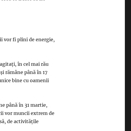
ii vor fi plini de energie,
gitați, în cel mai rău
i și rămâne până în 17
munice bine cu oamenii
âne până în 31 martie,
cii vor muncii extrem de
ă, de activitățile