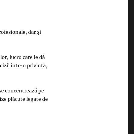
rofesionale, dar și
lor, lucru care le dă
cizii într-o privință,
c se concentrează pe
ize plăcute legate de