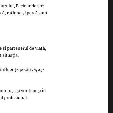
aurului, Fecioarele vor
ică, rațiune și parcă sunt
ne și partenerul de viață,
t situația.
o influența pozitivă, așa
nhibiții și vor fi puși în
l profesional.