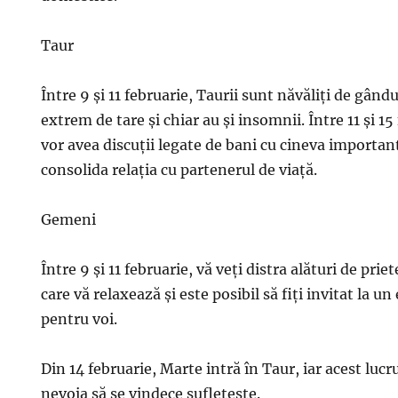
Taur
Între 9 și 11 februarie, Taurii sunt năvăliți de gându
extrem de tare și chiar au și insomnii. Între 11 și 15
vor avea discuții legate de bani cu cineva important 
consolida relația cu partenerul de viață.
Gemeni
Între 9 și 11 februarie, vă veți distra alături de prie
care vă relaxează și este posibil să fiți invitat la
pentru voi.
Din 14 februarie, Marte intră în Taur, iar acest lu
nevoia să se vindece sufletește.