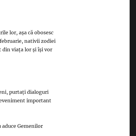
rile lor, așa că obosesc
 februarie, nativii zodiei
din viața lor și își vor
teni, purtați dialoguri
 un eveniment important
cru aduce Gemenilor