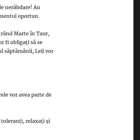
i de nerăbdare! Au
omentul oportun.
ntrând Marte în Taur,
r fi obligați să se
l săptămânii, Leii vor
arele vor avea parte de
 toleranți, relaxați și