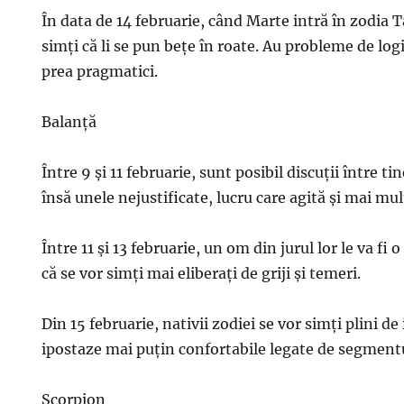
În data de 14 februarie, când Marte intră în zodia T
simți că li se pun bețe în roate. Au probleme de log
prea pragmatici.
Balanță
Între 9 și 11 februarie, sunt posibil discuții între ti
însă unele nejustificate, lucru care agită și mai mul
Între 11 și 13 februarie, un om din jurul lor le va fi 
că se vor simți mai eliberați de griji și temeri.
Din 15 februarie, nativii zodiei se vor simți plini de i
ipostaze mai puțin confortabile legate de segmentu
Scorpion