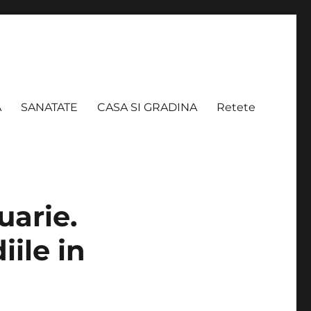
A
SANATATE
CASA SI GRADINA
Retete
uarie.
iile in