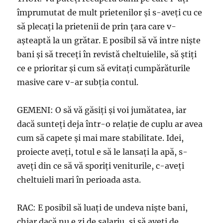
împrumutat de mult prietenilor şi s-aveţi cu ce
să plecaţi la prietenii de prin ţara care v-
aşteaptă la un grătar. E posibil să vă intre nişte
bani şi să treceţi în revistă cheltuielile, să ştiţi
ce e prioritar şi cum să evitaţi cumpărăturile
masive care v-ar subţia contul.
GEMENI: O să vă găsiţi şi voi jumătatea, iar
dacă sunteţi deja într-o relaţie de cuplu ar avea
cum să capete şi mai mare stabilitate. Idei,
proiecte aveţi, totul e să le lansaţi la apă, s-
aveţi din ce să vă sporiţi veniturile, c-aveţi
cheltuieli mari în perioada asta.
RAC: E posibil să luaţi de undeva nişte bani,
chiar dacă nu e zi de salariu, şi să aveţi de