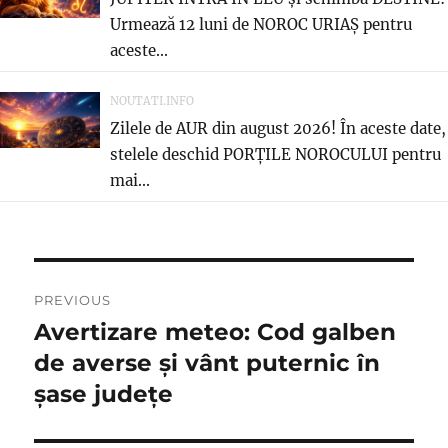
Urmează 12 luni de NOROC URIAȘ pentru
aceste...
NOUTATI.INFO
Zilele de AUR din august 2026! În aceste date,
stelele deschid PORȚILE NOROCULUI pentru
mai...
Navigare
PREVIOUS
în
Avertizare meteo: Cod galben
Previous
post:
de averse şi vânt puternic în
articole
șase județe