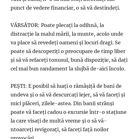
punct de vedere financiar, o să vă destindeţi.
VĂRSĂTOR: Poate plecaţi la odihnă, la
distracţie la malul mării, la munte, acolo unde
va place să revedeţi oameni şi locuri dragi. Se
poate să descoperiţi o preocupare de timp liber
şi să vă refaceţi tonusul, bună dispoziţie, să daţi
cel mai bun randament la slujbă de-aici încolo.
PEŞTI: E posibil să luaţi o rămăşiţă de bani de
undeva şi o să vă descurcaţi lejer, să vă faceţi şi
mici plăceri, zilele-astea. Din banii strânşi
poate vă faceţi cadou o excursie într-o staţiune
la care visaţi de multă vreme şi o să vă-
ntoarceţi revigoraţi, să faceţi față noilor
provocări.