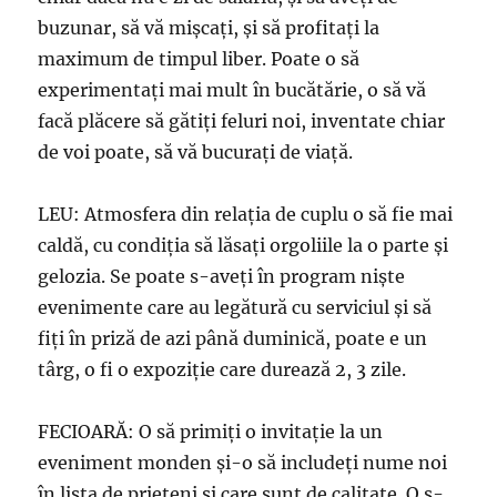
buzunar, să vă mişcaţi, şi să profitaţi la
maximum de timpul liber. Poate o să
experimentaţi mai mult în bucătărie, o să vă
facă plăcere să gătiţi feluri noi, inventate chiar
de voi poate, să vă bucuraţi de viaţă.
LEU: Atmosfera din relaţia de cuplu o să fie mai
caldă, cu condiţia să lăsaţi orgoliile la o parte şi
gelozia. Se poate s-aveţi în program nişte
evenimente care au legătură cu serviciul şi să
fiţi în priză de azi până duminică, poate e un
târg, o fi o expoziţie care durează 2, 3 zile.
FECIOARĂ: O să primiţi o invitaţie la un
eveniment monden şi-o să includeţi nume noi
în lista de prieteni şi care sunt de calitate. O s-