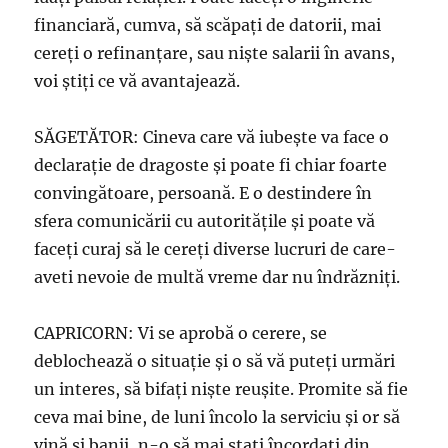
financiară, cumva, să scăpaţi de datorii, mai
cereţi o refinanţare, sau nişte salarii în avans,
voi ştiţi ce vă avantajează.
SĂGETĂTOR: Cineva care vă iubeşte va face o
declaraţie de dragoste şi poate fi chiar foarte
convingătoare, persoană. E o destindere în
sfera comunicării cu autorităţile şi poate vă
faceţi curaj să le cereţi diverse lucruri de care-
aveti nevoie de multă vreme dar nu îndrăzniţi.
CAPRICORN: Vi se aprobă o cerere, se
deblochează o situaţie şi o să vă puteţi urmări
un interes, să bifaţi nişte reuşite. Promite să fie
ceva mai bine, de luni încolo la serviciu şi or să
vină şi banii, n-o să mai staţi încordaţi din