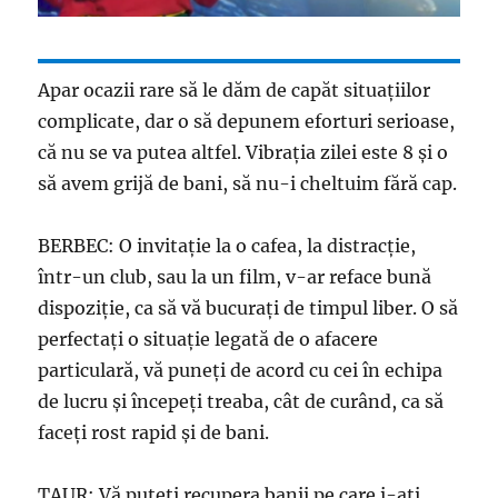
Apar ocazii rare să le dăm de capăt situaţiilor
complicate, dar o să depunem eforturi serioase,
că nu se va putea altfel. Vibraţia zilei este 8 şi o
să avem grijă de bani, să nu-i cheltuim fără cap.
BERBEC: O invitaţie la o cafea, la distracţie,
într-un club, sau la un film, v-ar reface bună
dispoziţie, ca să vă bucuraţi de timpul liber. O să
perfectaţi o situaţie legată de o afacere
particulară, vă puneţi de acord cu cei în echipa
de lucru şi începeţi treaba, cât de curând, ca să
faceţi rost rapid şi de bani.
TAUR: Vă puteţi recupera banii pe care i-aţi