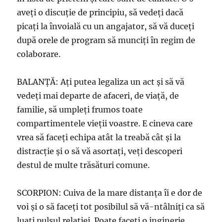
aveţi o discuţie de principiu, să vedeţi dacă
picaţi la învoială cu un angajator, să vă duceţi
după orele de program să munciţi în regim de
colaborare.
BALANŢĂ: Aţi putea legaliza un act şi să vă
vedeţi mai departe de afaceri, de viaţă, de
familie, să umpleţi frumos toate
compartimentele vieţii voastre. E cineva care
vrea să faceţi echipa atât la treabă cât şi la
distracţie şi o să vă asortaţi, veţi descoperi
destul de multe trăsături comune.
SCORPION: Cuiva de la mare distanţa îi e dor de
voi şi o să faceţi tot posibilul să vă-ntâlniţi ca să
luaţi pulsul relaţiei. Poate faceţi o inginerie