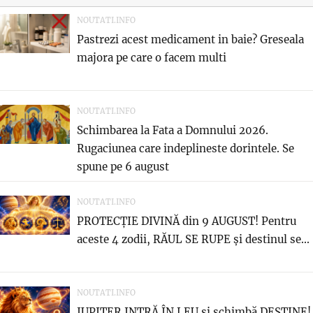
NOUTATI.INFO
Pastrezi acest medicament in baie? Greseala
majora pe care o facem multi
NOUTATI.INFO
Schimbarea la Fata a Domnului 2026.
Rugaciunea care indeplineste dorintele. Se
spune pe 6 august
NOUTATI.INFO
PROTECȚIE DIVINĂ din 9 AUGUST! Pentru
aceste 4 zodii, RĂUL SE RUPE și destinul se...
NOUTATI.INFO
JUPITER INTRĂ ÎN LEU și schimbă DESTINE!