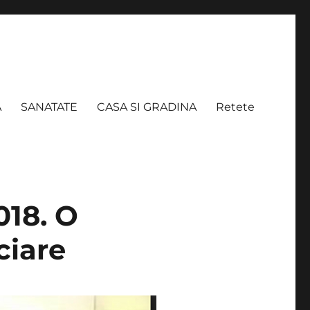
A
SANATATE
CASA SI GRADINA
Retete
018. O
ciare