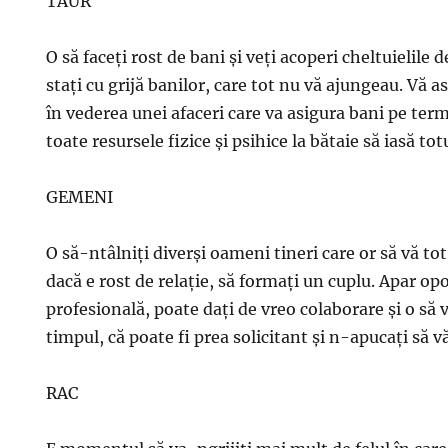
TAUR
O să faceţi rost de bani şi veţi acoperi cheltuielile d
staţi cu grijă banilor, care tot nu vă ajungeau. Vă 
în vederea unei afaceri care va asigura bani pe ter
toate resursele fizice şi psihice la bătaie să iasă to
GEMENI
O să-ntâlniţi diverşi oameni tineri care or să vă tot
dacă e rost de relaţie, să formaţi un cuplu. Apar opo
profesională, poate daţi de vreo colaborare şi o să 
timpul, că poate fi prea solicitant şi n-apucaţi să v
RAC