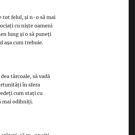
e tot felul, şi n-o să mai
asociaţi cu nişte oameni
men lung şi o să puneţi
tul aşa cum trebuie.
 dea târcoale, să vadă
rtunităţi în sfera
vedeţi cum staţi cu
ă mai odihniţi.