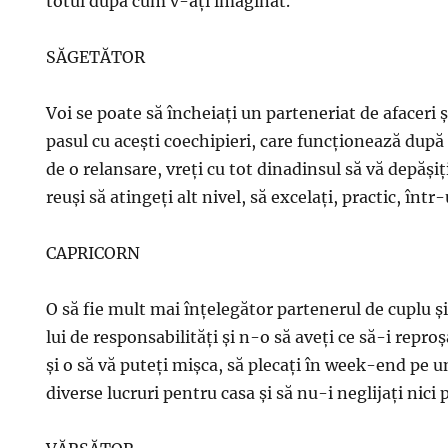
totul după cum v-aţi imaginat.
SĂGETĂTOR
Voi se poate să încheiaţi un parteneriat de afaceri şi
pasul cu aceşti coechipieri, care funcţionează după
de o relansare, vreţi cu tot dinadinsul să vă depăşiţi
reuşi să atingeţi alt nivel, să excelaţi, practic, în
CAPRICORN
O să fie mult mai înţelegător partenerul de cuplu ş
lui de responsabilităţi şi n-o să aveţi ce să-i reproş
şi o să vă puteţi mişca, să plecaţi în week-end pe un
diverse lucruri pentru casa şi să nu-i neglijaţi nici p