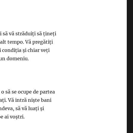
 să vă străduiţi să ţineţi
 alt tempo. Vă pregătiţi
 condiţia şi chiar veţi
tr-un domeniu.
i o să se ocupe de partea
aţi. Vă intră nişte bani
deva, să vă luaţi şi
e ai voştri.