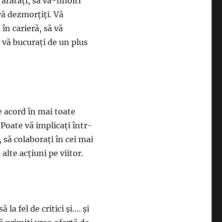
 arătaţi, să va-nnoiti
vă dezmorţiţi. Vă
 în carieră, să vă
ă vă bucuraţi de un plus
de acord în mai toate
Poate vă implicaţi într-
 să colaboraţi în cei mai
lte acţiuni pe viitor.
 la fel de critici şi…. şi