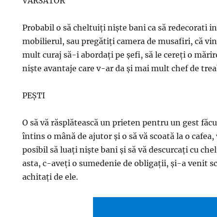
VĂRSĂTOR
Probabil o să cheltuiţi nişte bani ca să redecorati i
mobilierul, sau pregătiţi camera de musafiri, că vi
mult curaj să-i abordaţi pe şefi, să le cereţi o mărir
nişte avantaje care v-ar da şi mai mult chef de trea
PEŞTI
O să vă răsplătească un prieten pentru un gest făcu
întins o mână de ajutor şi o să vă scoată la o cafea,
posibil să luaţi nişte bani şi să vă descurcaţi cu che
asta, c-aveţi o sumedenie de obligaţii, şi-a venit s
achitaţi de ele.