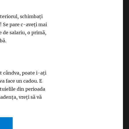
nteriorul, schimbaţi
n! Se pare c-aveţi mai
e de salariu, o primă,
bă.
t cândva, poate i-aţi
 va face un cadou. E
ltuielile din perioada
cadenţa, vreţi să vă