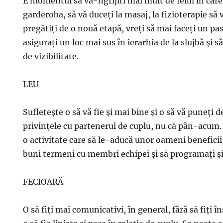
E momentul să va-ngrijiti mai mult de felul în care
garderoba, să vă duceţi la masaj, la fizioterapie să 
pregătiţi de o nouă etapă, vreţi să mai faceţi un pas
asiguraţi un loc mai sus în ierarhia de la slujbă şi s
de vizibilitate.
LEU
Sufleteşte o să vă fie şi mai bine şi o să vă puneţi 
privinţele cu partenerul de cuplu, nu că pân-acum. 
o activitate care să le-aducă unor oameni beneficii,
buni termeni cu membri echipei şi să programaţi şi a
FECIOARĂ
O să fiţi mai comunicativi, în general, fără să fiţi însă