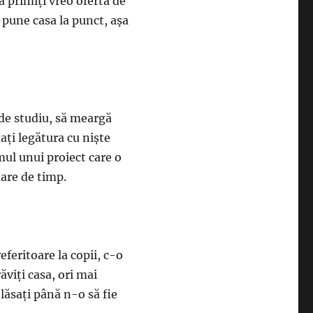
să primiţi vreo ofertă de
i pune casa la punct, aşa
 de studiu, să meargă
aţi legătura cu nişte
umul unui proiect care o
mare de timp.
eferitoare la copii, c-o
ăviţi casa, ori mai
 lăsaţi până n-o să fie