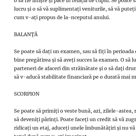
o să fie linişte şi pace în relaţia de cuplu. Se poate 
lucru şi o să vă suplimentaţi veniturile, să vă puteţ
cum v-aţi propus de la-nceputul anului.
BALANŢĂ
Se poate să daţi un examen, sau să fiţi în perioada
bine pregătirea şi să aveţi succes la examen. O să lu
parteneri de afaceri din străinătate şi o să daţi dr
să v-aducă stabilitate financiară pe o durată mai 
SCORPION
Se poate să primiţi o veste bună, azi, zilele-astea, r
să deveniţi părinţi. Poate faceţi un credit să vă zugr
ridicaţi un etaj, aduceţi unele îmbunătăţiri şi nu vă