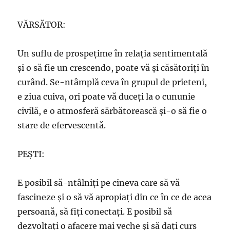
VĂRSĂTOR:
Un suflu de prospeţime în relaţia sentimentală
şi o să fie un crescendo, poate vă şi căsătoriţi în
curând. Se-ntâmplă ceva în grupul de prieteni,
e ziua cuiva, ori poate vă duceţi la o cununie
civilă, e o atmosferă sărbătorească şi-o să fie o
stare de efervescentă.
PEŞTI:
E posibil să-ntâlniţi pe cineva care să vă
fascineze şi o să vă apropiaţi din ce în ce de acea
persoană, să fiţi conectaţi. E posibil să
dezvoltaţi o afacere mai veche şi să daţi curs