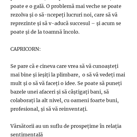
poate e o gală. O problemă mai veche se poate
rezolva şi o să-ncepeți lucruri noi, care să vă
reprezinte şi să v-aducă succesul – şi acum se
poate şi de la toamnă încolo.
CAPRICORN:
Se pare că e cineva care vrea să vă cunoaşteţi
mai bine şi ieşiţi la plimbare, o să vă vedeţi mai
mult şi o să vă faceţi o idee. Se poate să puneţi
bazele unei afaceri şi să câştigaţi bani, să
colaboraţi la alt nivel, cu oameni foarte buni,
profesional, şi să vă reinventaţi.
Vărsătorii au un suflu de prospețime în relația
sentimentală