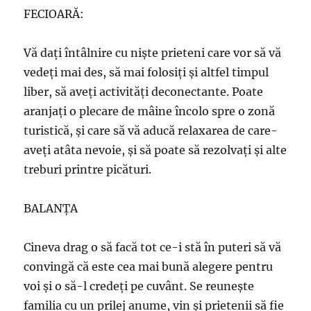
FECIOARĂ:
Vă daţi întâlnire cu nişte prieteni care vor să vă
vedeţi mai des, să mai folosiţi şi altfel timpul
liber, să aveţi activităţi deconectante. Poate
aranjaţi o plecare de mâine încolo spre o zonă
turistică, şi care să vă aducă relaxarea de care-
aveți atâta nevoie, şi să poate să rezolvaţi şi alte
treburi printre picături.
BALANŢA
Cineva drag o să facă tot ce-i stă în puteri să vă
convingă că este cea mai bună alegere pentru
voi şi o să-l credeţi pe cuvânt. Se reuneşte
familia cu un prilej anume, vin şi prietenii să fie