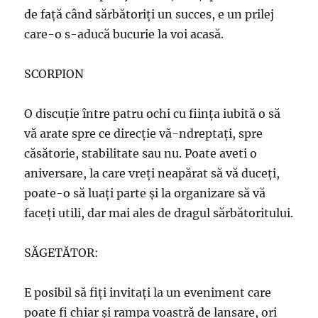
de față când sărbătoriţi un succes, e un prilej
care-o s-aducă bucurie la voi acasă.
SCORPION
O discuţie între patru ochi cu fiinţa iubită o să
vă arate spre ce direcţie vă-ndreptaţi, spre
căsătorie, stabilitate sau nu. Poate aveti o
aniversare, la care vreţi neapărat să vă duceţi,
poate-o să luaţi parte şi la organizare să vă
faceţi utili, dar mai ales de dragul sărbătoritului.
SĂGETĂTOR:
E posibil să fiţi invitaţi la un eveniment care
poate fi chiar şi rampa voastră de lansare, ori