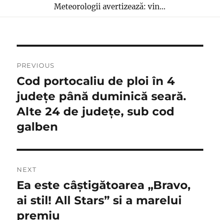
Meteorologii avertizează: vin...
Navigare
PREVIOUS
în
Cod portocaliu de ploi în 4
Previous
post:
județe până duminică seară.
articole
Alte 24 de județe, sub cod
galben
NEXT
Ea este câștigătoarea „Bravo,
Next
post:
ai stil! All Stars” si a marelui
premiu