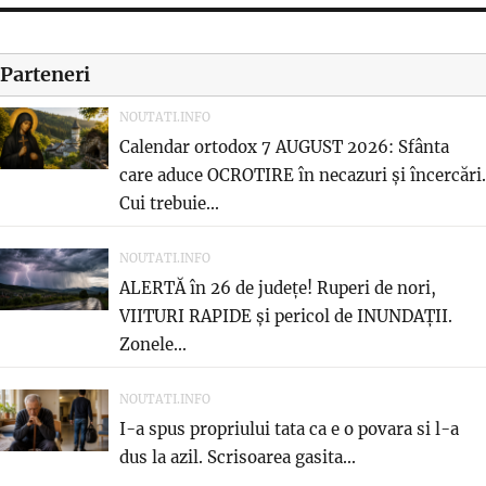
Parteneri
NOUTATI.INFO
Calendar ortodox 7 AUGUST 2026: Sfânta
care aduce OCROTIRE în necazuri și încercări.
Cui trebuie...
NOUTATI.INFO
ALERTĂ în 26 de județe! Ruperi de nori,
VIITURI RAPIDE și pericol de INUNDAȚII.
Zonele...
NOUTATI.INFO
I-a spus propriului tata ca e o povara si l-a
dus la azil. Scrisoarea gasita...