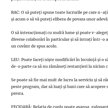
RAC: O să puteţi spune toate lucrurile pe care n-aţi 
şi acum o să vă puteţi elibera de povara unor adevă
O să interacţionaţi cu multă lume şi poate v-alegeţi
diverse colaborări în particular şi să intraţi într-o a
un cuvânt de spus acolo.
LEU: Poate faceţi nişte modificări în locuinţă şi o s
de-o parte ca să nu rămâneţi restanţieri la niciun c
Se poate să fie mai mult de lucru la serviciu şi să r
peste program, dar să luaţi şi bani care să acopere
presta.
FECIOARĂ: Relaţia de cuplu poate avansa, galopant,