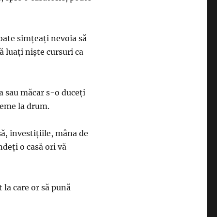
poate simţeaţi nevoia să
ă luaţi nişte cursuri ca
a sau măcar s-o duceţi
bleme la drum.
să, investiţiile, mâna de
ndeţi o casă ori vă
 la care or să pună