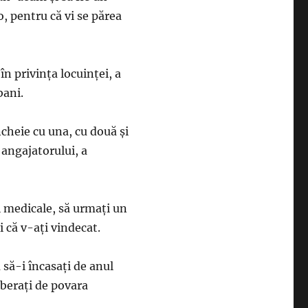
, pentru că vi se părea
în privinţa locuinţei, a
bani.
ncheie cu una, cu două şi
 angajatorului, a
i medicale, să urmaţi un
i că v-aţi vindecat.
 să-i încasaţi de anul
liberaţi de povara