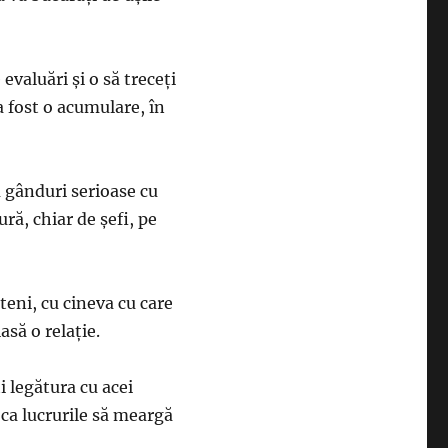
valuări şi o să treceţi
 a fost o acumulare, în
u gânduri serioase cu
ră, chiar de şefi, pe
teni, cu cineva cu care
asă o relaţie.
ţi legătura cu acei
 ca lucrurile să meargă