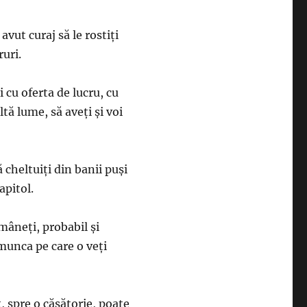
avut curaj să le rostiţi
ruri.
 cu oferta de lucru, cu
ltă lume, să aveţi şi voi
ă cheltuiţi din banii puşi
apitol.
ămâneţi, probabil şi
 munca pe care o veţi
 spre o căsătorie, poate