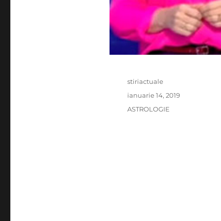
Author
stiriactuale
Posted
ianuarie 14, 2019
on
Categories
ASTROLOGIE