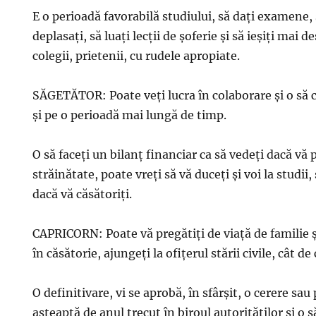
E o perioadă favorabilă studiului, să daţi examene,
deplasaţi, să luaţi lecţii de şoferie şi să ieşiţi mai d
colegii, prietenii, cu rudele apropiate.
SĂGETĂTOR: Poate veţi lucra în colaborare şi o să c
şi pe o perioadă mai lungă de timp.
O să faceţi un bilanţ financiar ca să vedeţi dacă vă 
străinătate, poate vreţi să vă duceţi şi voi la studii,
dacă vă căsătoriţi.
CAPRICORN: Poate vă pregătiţi de viaţă de familie 
în căsătorie, ajungeţi la ofiţerul stării civile, cât de
O definitivare, vi se aprobă, în sfârşit, o cerere sa
aşteaptă de anul trecut în biroul autorităţilor şi o s