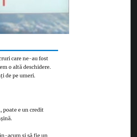
cruri care ne-au fost
vem o altă deschidere.
ăţi de pe umeri.
, poate e un credit
aşină.
pân-acum şi să fie un