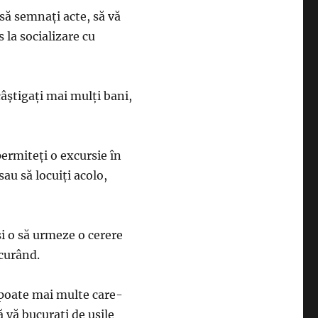
 să semnaţi acte, să vă
es la socializare cu
âştigaţi mai mulţi bani,
permiteţi o excursie în
 sau să locuiţi acolo,
şi o să urmeze o cerere
 curând.
u poate mai multe care-
ă vă bucuraţi de uşile