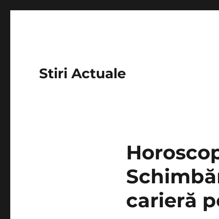
Stiri Actuale
Horoscop
Schimbări
carieră p