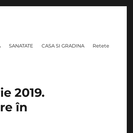
A
SANATATE
CASA SI GRADINA
Retete
ie 2019.
re în