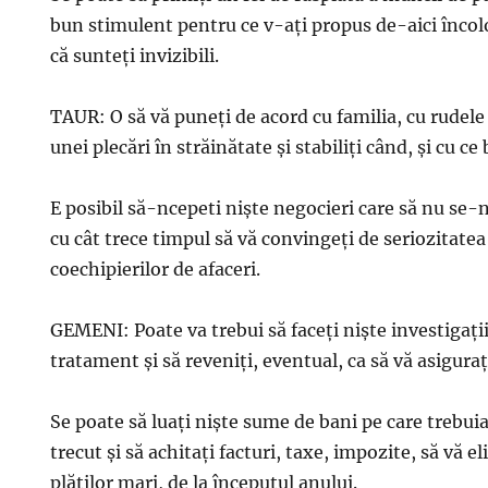
bun stimulent pentru ce v-aţi propus de-aici încolo
că sunteţi invizibili.
TAUR: O să vă puneţi de acord cu familia, cu rudele 
unei plecări în străinătate şi stabiliţi când, şi cu ce 
E posibil să-ncepeti nişte negocieri care să nu se-
cu cât trece timpul să vă convingeţi de seriozitatea
coechipierilor de afaceri.
GEMENI: Poate va trebui să faceţi nişte investigaţi
tratament şi să reveniţi, eventual, ca să vă asiguraţ
Se poate să luaţi nişte sume de bani pe care trebuia
trecut şi să achitaţi facturi, taxe, impozite, să vă e
plăţilor mari, de la începutul anului.