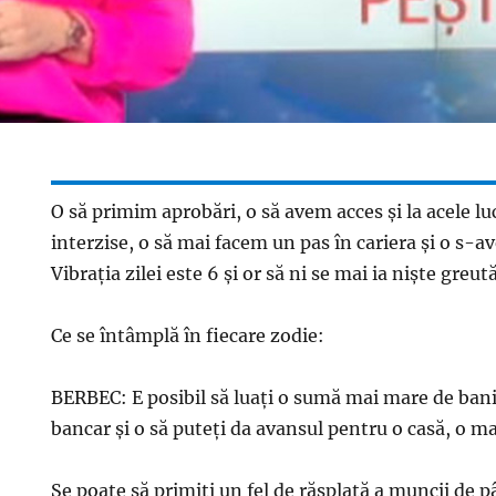
O să primim aprobări, o să avem acces şi la acele lu
interzise, o să mai facem un pas în cariera şi o s-a
Vibraţia zilei este 6 şi or să ni se mai ia nişte greut
Ce se întâmplă în fiecare zodie:
BERBEC: E posibil să luaţi o sumă mai mare de bani
bancar şi o să puteţi da avansul pentru o casă, o m
Se poate să primiţi un fel de răsplată a muncii de 