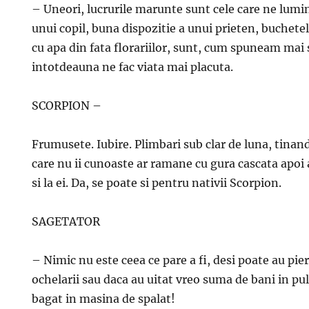
– Uneori, lucrurile marunte sunt cele care ne lum
unui copil, buna dispozitie a unui prieten, buchetel
cu apa din fata florariilor, sunt, cum spuneam mai s
intotdeauna ne fac viata mai placuta.
SCORPION –
Frumusete. Iubire. Plimbari sub clar de luna, tina
care nu ii cunoaste ar ramane cu gura cascata apoi 
si la ei. Da, se poate si pentru nativii Scorpion.
SAGETATOR
– Nimic nu este ceea ce pare a fi, desi poate au pie
ochelarii sau daca au uitat vreo suma de bani in pu
bagat in masina de spalat!