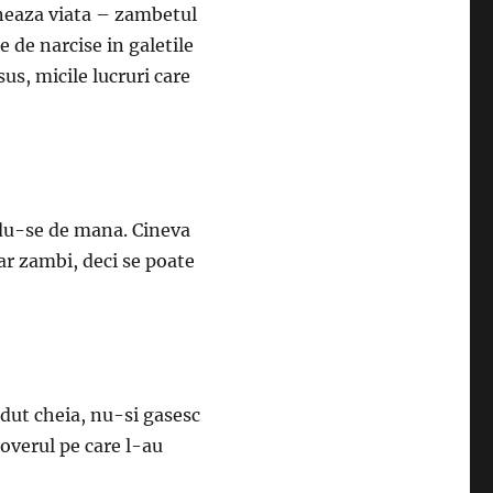
ineaza viata – zambetul
e de narcise in galetile
us, micile lucruri care
ndu-se de mana. Cineva
ar zambi, deci se poate
rdut cheia, nu-si gasesc
loverul pe care l-au