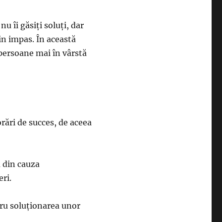
 îi găsiţi soluţi, dar
in impas. În această
 persoane mai în vârstă
orări de succes, de aceea
a din cauza
eri.
ntru soluţionarea unor