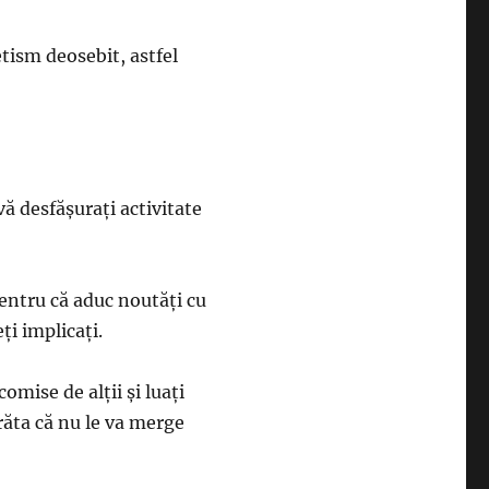
etism deosebit, astfel
vă desfăşuraţi activitate
pentru că aduc noutăţi cu
ţi implicaţi.
comise de alţii şi luaţi
răta că nu le va merge