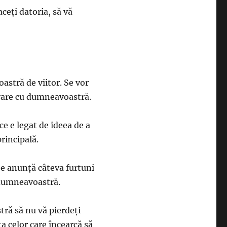
faceţi datoria, să vă
astră de viitor. Se vor
orare cu dumneavoastră.
 ce e legat de ideea de a
rincipală.
 Se anunţă câteva furtuni
e dumneavoastră.
tră să nu vă pierdeţi
a celor care încearcă să