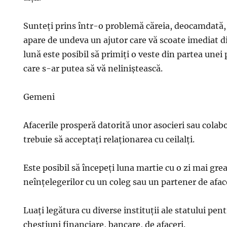
Sunteţi prins într-o problemă căreia, deocamdată, nu
apare de undeva un ajutor care vă scoate imediat d
lună este posibil să primiţi o veste din partea unei
care s-ar putea să vă neliniştească.
Gemeni
Afacerile prosperă datorită unor asocieri sau colab
trebuie să acceptaţi relaţionarea cu ceilalţi.
Este posibil să începeţi luna martie cu o zi mai gre
neînţelegerilor cu un coleg sau un partener de afac
Luaţi legătura cu diverse instituţii ale statului pe
chestiuni financiare, bancare, de afaceri.