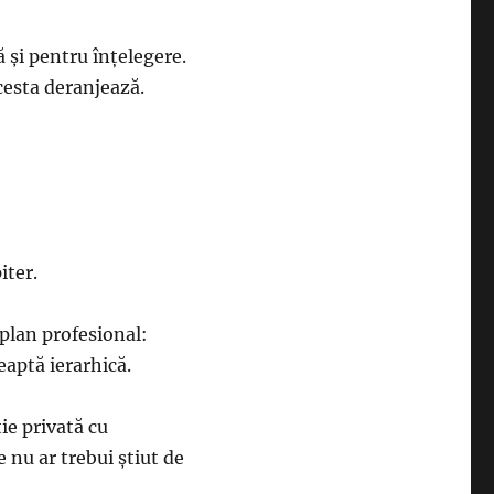
 şi pentru înţelegere.
acesta deranjează.
iter.
plan profesional:
eaptă ierarhică.
ie privată cu
e nu ar trebui ştiut de