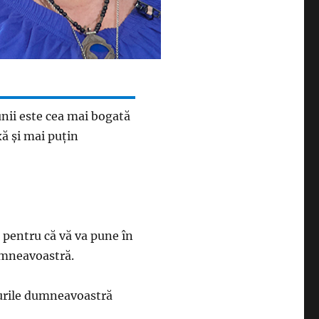
unii este cea mai bogată
xă și mai puțin
a pentru că vă va pune în
umneavoastră.
rturile dumneavoastră