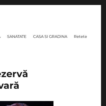
A
SANATATE
CASA SI GRADINA
Retete
ezervă
vară