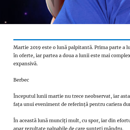
Martie 2019 este o lună palpitantă. Prima parte a l
în oferte, iar partea a doua a lunii este mai comple
expansivă.
Berbec
Începutul lunii martie nu trece neobservat, iar ast
faţa unui eveniment de referinţă pentru cariera d
În această lună munciţi mult, cu spor, iar din efo
apar rezultate palpabile de care sunteţi mândru.