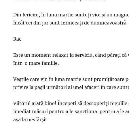
Din fericire, în luna martie sunteţi vioi şi un magn
încât cei din jur sunt fermecaţi de dumneavoastră.
Rac
Este un moment relaxat la serviciu, când păreţi că 
într-o mare familie.
Veştile care vin în luna martie sunt promiţătoare 
privire la paşii următori ai unei afaceri în care sunte
Viitorul arată bine! Începeţi să descoperiţi regulile 
imediat măsuri pentru a le sancţiona, pentru a le a
aşa la nesfârşit.