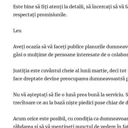
Este bine să fiţi atenţi la detalii, să încercaţi să vă 
respectaţi promisiunile.
Leu
Aveţi ocazia să vă faceţi publice planurile dumneavo
găsi o mulţime de persoane interesate de o colab
Justiţia este cuvântul cheie al lunii martie, deci tot
face dreptate devine preocuparea dumneavoastră p
Nu vă aşteptaţi să fie o lună prea bună la serviciu.
trecîtoare ce au la bază nişte piedici puse chiar d
Acum orice este posibil, cu condiţia ca dumneavoas
răbdarea şi să vă menţineţi punctul de vedere în faţ