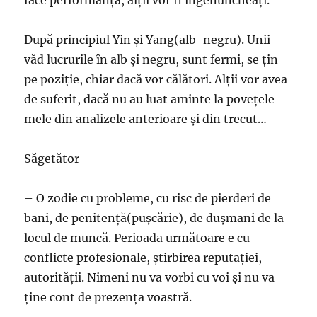
După principiul Yin şi Yang(alb-negru). Unii
văd lucrurile în alb şi negru, sunt fermi, se ţin
pe poziţie, chiar dacă vor călători. Alţii vor avea
de suferit, dacă nu au luat aminte la poveţele
mele din analizele anterioare şi din trecut…
Săgetător
– O zodie cu probleme, cu risc de pierderi de
bani, de penitenţă(puşcărie), de duşmani de la
locul de muncă. Perioada următoare e cu
conflicte profesionale, ştirbirea reputaţiei,
autorităţii. Nimeni nu va vorbi cu voi şi nu va
ţine cont de prezenţa voastră.