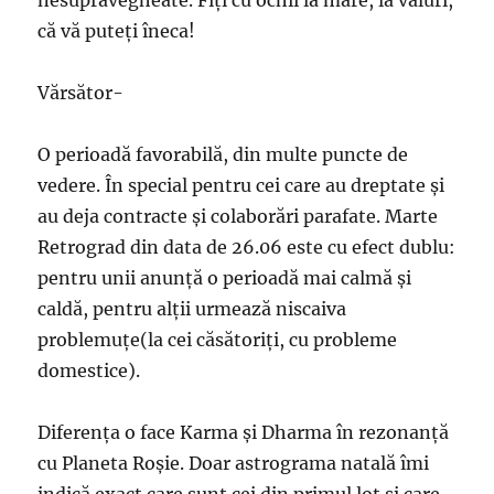
că vă puteţi îneca!
Vărsător-
O perioadă favorabilă, din multe puncte de
vedere. În special pentru cei care au dreptate şi
au deja contracte şi colaborări parafate. Marte
Retrograd din data de 26.06 este cu efect dublu:
pentru unii anunţă o perioadă mai calmă şi
caldă, pentru alţii urmează niscaiva
problemuţe(la cei căsătoriţi, cu probleme
domestice).
Diferenţa o face Karma şi Dharma în rezonanţă
cu Planeta Roşie. Doar astrograma natală îmi
indică exact care sunt cei din primul lot şi care