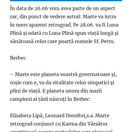
În data de 26.06 vom avea parte de un aspect
rar, din punct de vedere astral: Marte va intra
în mers aparent retrograd. Pe 28.06. va fi Luna
Plină şi odată cu Luna Plină spun viaţă lungă şi
sănătoasă celor care poartă numele Sf. Petru.
Berbec
– Marte este planeta voastră guvernatoare şi,
roşie cum e, va da vitalitate celor simpatici şi
plini de viaţă. E planeta unora din marii
campioni ai ţării născuţi în Berbec:
Elisabeta Lipă, Leonard Doroftei,s.a. Marte
retrograd conjunct cu Karma din Vărsător
avertizează asupra pericolelor care planează