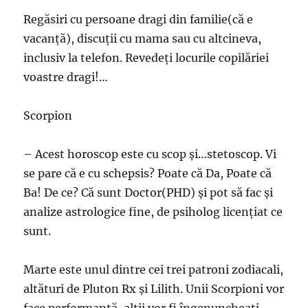
Regăsiri cu persoane dragi din familie(că e
vacanţă), discuţii cu mama sau cu altcineva,
inclusiv la telefon. Revedeţi locurile copilăriei
voastre dragi!…
Scorpion
– Acest horoscop este cu scop şi…stetoscop. Vi
se pare că e cu schepsis? Poate că Da, Poate că
Ba! De ce? Că sunt Doctor(PHD) şi pot să fac şi
analize astrologice fine, de psiholog licenţiat ce
sunt.
Marte este unul dintre cei trei patroni zodiacali,
altături de Pluton Rx şi Lilith. Unii Scorpioni vor
face performanţă, alţii vor fi îngenuncheaţi.