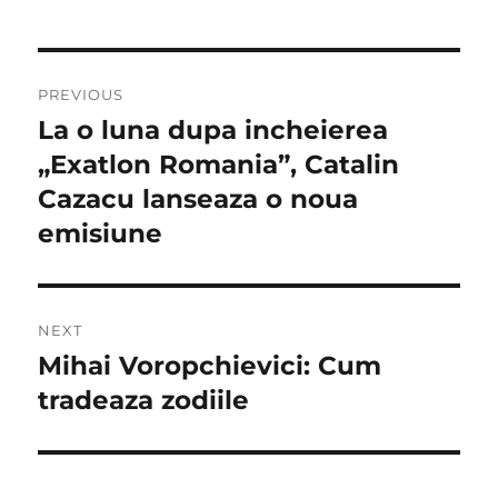
Navigare
PREVIOUS
în
La o luna dupa incheierea
Previous
post:
„Exatlon Romania”, Catalin
articole
Cazacu lanseaza o noua
emisiune
NEXT
Mihai Voropchievici: Cum
Next
post:
tradeaza zodiile