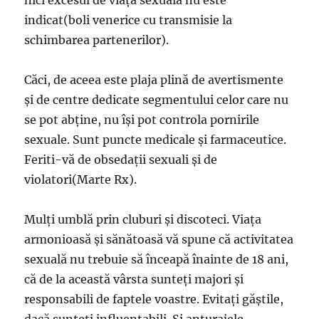
indicat(boli venerice cu transmisie la
schimbarea partenerilor).
Căci, de aceea este plaja plină de avertismente
şi de centre dedicate segmentului celor care nu
se pot abţine, nu îşi pot controla pornirile
sexuale. Sunt puncte medicale şi farmaceutice.
Feriti-vă de obsedaţii sexuali şi de
violatori(Marte Rx).
Mulţi umblă prin cluburi şi discoteci. Viaţa
armonioasă şi sănătoasă vă spune că activitatea
sexuală nu trebuie să înceapă înainte de 18 ani,
că de la această vârsta sunteţi majori şi
responsabili de faptele voastre. Evitaţi găştile,
dacă sunteţi influenţabili. Şi anturajele