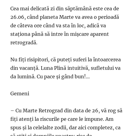
Cea mai delicată zi din săptămână este cea de
26.06, când planeta Marte va avea o perioadă
de câteva ore când va sta în loc, adică va
staţiona până să intre în mişcare aparent
retrogradă.
Nu fiţi risipitori, că puteţi suferi la întoarcerea
din vacanţă. Luna Plină intuitivă, sufletului va
da lumină. Cu pace şi gând bun!…
Gemeni
– Cu Marte Retrograd din data de 26, vă rog să
fiţi atenţi la riscurile pe care le impune. Am
spus şi la celelalte zodii, dar aici completez, ca
să ştiţi şi domniile voastre: risc de