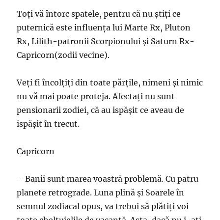
Toţi vă întorc spatele, pentru că nu ştiţi ce
puternică este influenţa lui Marte Rx, Pluton
Rx, Lilith-patronii Scorpionului şi Saturn Rx-
Capricorn(zodii vecine).
Veţi fi încolţiţi din toate părţile, nimeni şi nimic
nu vă mai poate proteja. Afectaţi nu sunt
pensionarii zodiei, că au ispăşit ce aveau de
ispăşit în trecut.
Capricorn
– Banii sunt marea voastră problemă. Cu patru
planete retrograde. Luna plină şi Soarele în
semnul zodiacal opus, va trebui să plătiţi voi
toate cheltuielile de vacanţă. Asta, dacă nu i-aţi