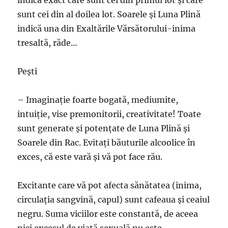
sunt cei din al doilea lot. Soarele şi Luna Plină
indică una din Exaltările Vărsătorului-inima
tresaltă, răde…
Peşti
– Imaginaţie foarte bogată, mediumite,
intuiţie, vise premonitorii, creativitate! Toate
sunt generate şi potenţate de Luna Plină şi
Soarele din Rac. Evitaţi băuturile alcoolice în
exces, că este vară şi vă pot face rău.
Excitante care vă pot afecta sănătatea (inima,
circulaţia sangvină, capul) sunt cafeaua şi ceaiul
negru. Suma viciilor este constantă, de aceea
nici excesul de viaţă sexuală nu este