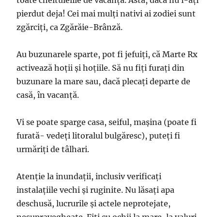
pierdut deja! Cei mai mulţi nativi ai zodiei sunt
zgărciţi, ca Zgărăie-Brânză.
Au buzunarele sparte, pot fi jefuiţi, că Marte Rx
activează hoţii şi hoţiile. Să nu fiţi furaţi din
buzunare la mare sau, dacă plecaţi departe de
casă, în vacanţă.
Vi se poate sparge casa, seiful, maşina (poate fi
furată- vedeţi litoralul bulgăresc), puteţi fi
urmăriţi de tâlhari.
Atenţie la inundaţii, inclusiv verificaţi
instalaţiile vechi şi ruginite. Nu lăsaţi apa
deschusă, lucrurile şi actele neprotejate,
nesupravegheate. Fiţi cu ochii la mare, la valuri,