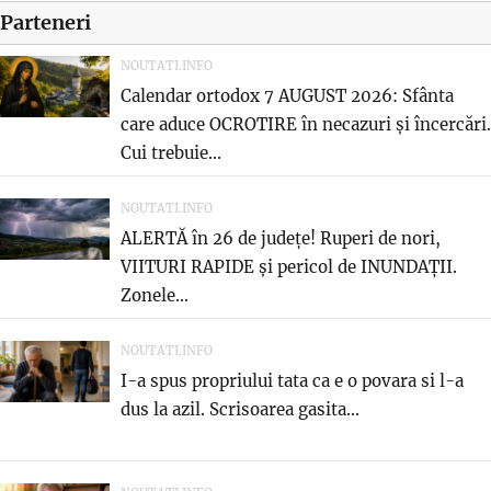
Parteneri
NOUTATI.INFO
Calendar ortodox 7 AUGUST 2026: Sfânta
care aduce OCROTIRE în necazuri și încercări.
Cui trebuie...
NOUTATI.INFO
ALERTĂ în 26 de județe! Ruperi de nori,
VIITURI RAPIDE și pericol de INUNDAȚII.
Zonele...
NOUTATI.INFO
I-a spus propriului tata ca e o povara si l-a
dus la azil. Scrisoarea gasita...