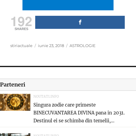
192
SHARES
Author
Posted
Categories
stiriactuale
iunie 23, 2018
ASTROLOGIE
on
Parteneri
NOUTATI.INFO
Singura zodie care primeste
BINECUVANTAREA DIVINA pana in 2031.
Destinul ei se schimba din temelii,...