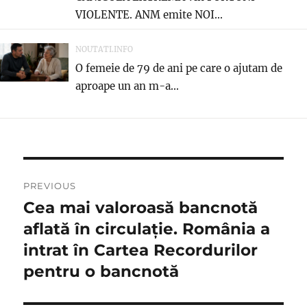
VIOLENTE. ANM emite NOI...
NOUTATI.INFO
O femeie de 79 de ani pe care o ajutam de
aproape un an m-a...
Navigare
PREVIOUS
în
Cea mai valoroasă bancnotă
Previous
post:
aflată în circulaţie. România a
articole
intrat în Cartea Recordurilor
pentru o bancnotă