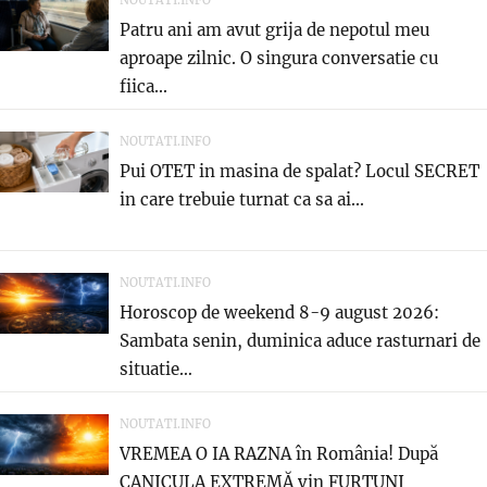
NOUTATI.INFO
Patru ani am avut grija de nepotul meu
aproape zilnic. O singura conversatie cu
fiica...
NOUTATI.INFO
Pui OTET in masina de spalat? Locul SECRET
in care trebuie turnat ca sa ai...
NOUTATI.INFO
Horoscop de weekend 8-9 august 2026:
Sambata senin, duminica aduce rasturnari de
situatie…
NOUTATI.INFO
VREMEA O IA RAZNA în România! După
CANICULA EXTREMĂ vin FURTUNI