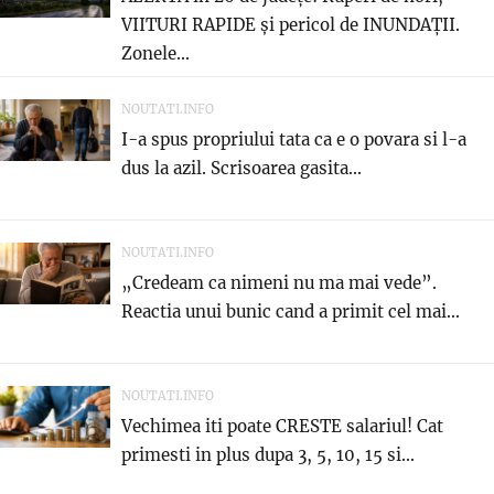
VIITURI RAPIDE și pericol de INUNDAȚII.
Zonele...
NOUTATI.INFO
I-a spus propriului tata ca e o povara si l-a
dus la azil. Scrisoarea gasita...
NOUTATI.INFO
„Credeam ca nimeni nu ma mai vede”.
Reactia unui bunic cand a primit cel mai...
NOUTATI.INFO
Vechimea iti poate CRESTE salariul! Cat
primesti in plus dupa 3, 5, 10, 15 si...