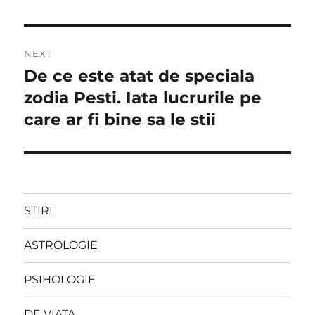
NEXT
De ce este atat de speciala
Next
post:
zodia Pesti. Iata lucrurile pe
care ar fi bine sa le stii
STIRI
ASTROLOGIE
PSIHOLOGIE
DE VIATA