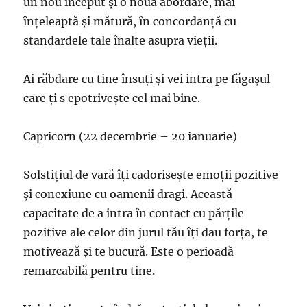
un nou început și o nouă abordare, mai
înțeleaptă și mătură, în concordanță cu
standardele tale înalte asupra vieții.
Ai răbdare cu tine însuți și vei intra pe făgașul
care ți s epotrivește cel mai bine.
Capricorn (22 decembrie – 20 ianuarie)
Solstițiul de vară îți cadorisește emoții pozitive
și conexiune cu oamenii dragi. Această
capacitate de a intra în contact cu părțile
pozitive ale celor din jurul tău îți dau forța, te
motivează și te bucură. Este o perioadă
remarcabilă pentru tine.