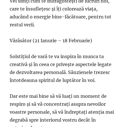
Vei simți cum te îndrăgostești de lucruri noi,
care te însuflețesc și îți colorează viața,
aducând o energie bine-făcătoare, pentru tot
restul verii.
Vărăsător (21 Ianurie – 18 Februarie)
Solstițiul de vară te va inspira în munca ta
creativă și în ceea ce privește aspectele legate
de dezvoltarea personală. Sânzienele trezesc
întotdeauna spiritul de luptător în voi.
Dar este mai bine să vă luați un moment de
respiro și să vă concentrați asupra nevoilor
voastre personale, să vă îndreptați atenția mai
degrabă spre interiorul vostru decât în