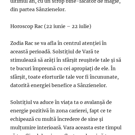
ultimul an, cu un strop bine-făcător de magie,
din partea Sânzienelor.
Horoscop Rac (22 iunie – 22 iulie)
Zodia Rac se va afla în centrul atenției în
această perioadă. Solstițiul de Vară te
stimulează să arăți în sfârșit reușitele tale și să
te bucuri împreună cu cei apropiați de ele. În
sfârșit, toate eforturile tale vor fi încununate,
datorită energiei benefice a Sânzienelor.
Solstițiul va aduce în viața ta o avalanșă de
energie pozitivă în zona carierei, fapt ce te
echipează cu multă încredere de sine și
mulțumire interioară. Vara aceasta este timpul