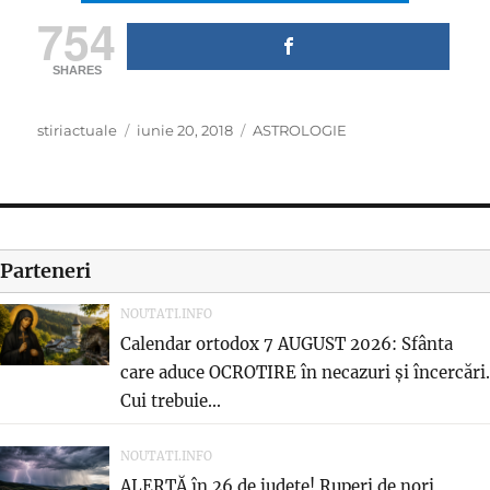
754
SHARES
Author
Posted
Categories
stiriactuale
iunie 20, 2018
ASTROLOGIE
on
Parteneri
NOUTATI.INFO
Calendar ortodox 7 AUGUST 2026: Sfânta
care aduce OCROTIRE în necazuri și încercări.
Cui trebuie...
NOUTATI.INFO
ALERTĂ în 26 de județe! Ruperi de nori,