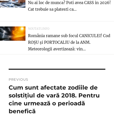
Nu ai loc de munca? Poti avea CASS in 2026!
Cat trebuie sa platesti ca...
NOUTATI.INFO
România ramane sub focul CANICULEI! Cod
ROȘU și PORTOCALIU de la ANM.
Meteorologii avertizează: vin...
Navigare
PREVIOUS
în
Cum sunt afectate zodiile de
Previous
post:
solstiţiul de vară 2018. Pentru
articole
cine urmează o perioadă
benefică