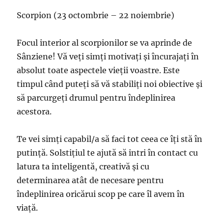
Scorpion (23 octombrie – 22 noiembrie)
Focul interior al scorpionilor se va aprinde de
Sânziene! Vă veți simți motivați și încurajați în
absolut toate aspectele vieții voastre. Este
timpul când puteți să vă stabiliți noi obiective și
să parcurgeți drumul pentru îndeplinirea
acestora.
Te vei simți capabil/a să faci tot ceea ce îți stă în
putință. Solstițiul te ajută să intri în contact cu
latura ta inteligentă, creativă și cu
determinarea atât de necesare pentru
îndeplinirea oricărui scop pe care îl avem în
viață.