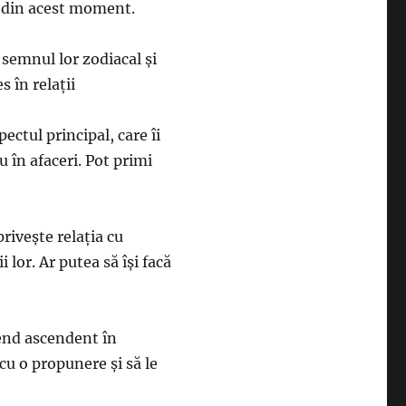
ea din acest moment.
semnul lor zodiacal și
s în relații
ectul principal, care îi
 în afaceri. Pot primi
rivește relația cu
i lor. Ar putea să își facă
rend ascendent în
 cu o propunere și să le