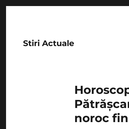
Stiri Actuale
Horoscop,
Pătrășcan
noroc fi