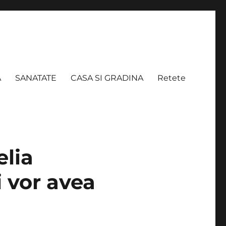
A
SANATATE
CASA SI GRADINA
Retete
elia
i vor avea