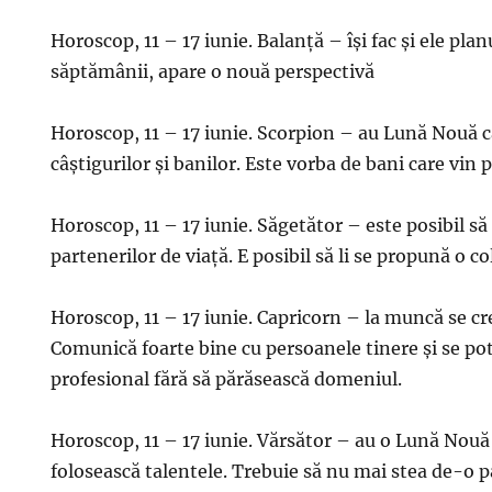
Horoscop, 11 – 17 iunie. Balanță – își fac și ele planu
săptămânii, apare o nouă perspectivă
Horoscop, 11 – 17 iunie. Scorpion – au Lună Nouă c
câștigurilor și banilor. Este vorba de bani care vin 
Horoscop, 11 – 17 iunie. Săgetător – este posibil să
partenerilor de viață. E posibil să li se propună o c
Horoscop, 11 – 17 iunie. Capricorn – la muncă se cr
Comunică foarte bine cu persoanele tinere și se po
profesional fără să părăsească domeniul.
Horoscop, 11 – 17 iunie. Vărsător – au o Lună Nouă ca
folosească talentele. Trebuie să nu mai stea de-o pa