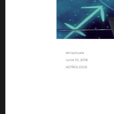
Author
stiriactuale
Posted
iunie 10, 2018
on
Categories
ASTROLOGIE