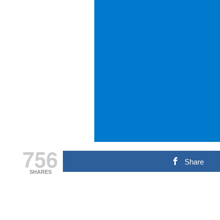
756
Share
SHARES