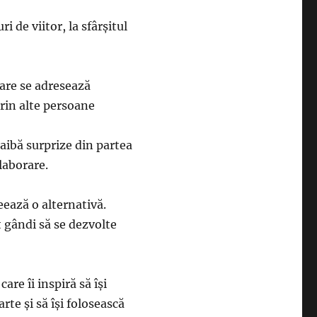
ri de viitor, la sfârșitul
are se adresează
prin alte persoane
 aibă surprize din partea
olaborare.
eează o alternativă.
t gândi să se dezvolte
re îi inspiră să își
rte și să își folosească