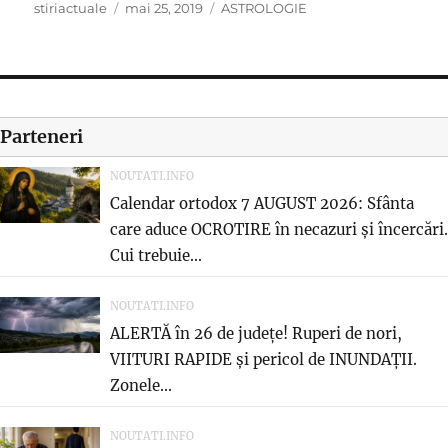
Author
Posted
Categories
stiriactuale
mai 25, 2019
ASTROLOGIE
on
Parteneri
NOUTATI.INFO
Calendar ortodox 7 AUGUST 2026: Sfânta
care aduce OCROTIRE în necazuri și încercări.
Cui trebuie...
NOUTATI.INFO
ALERTĂ în 26 de județe! Ruperi de nori,
VIITURI RAPIDE și pericol de INUNDAȚII.
Zonele...
NOUTATI.INFO