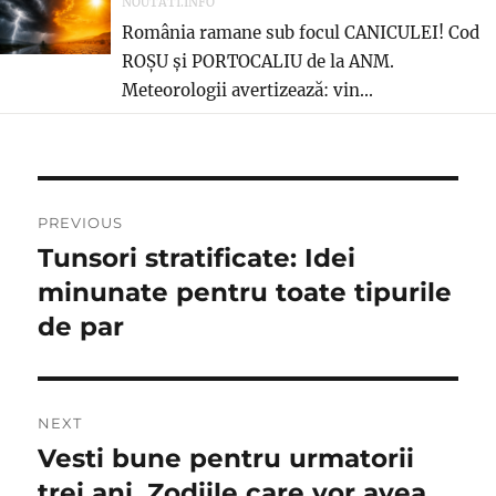
NOUTATI.INFO
România ramane sub focul CANICULEI! Cod
ROȘU și PORTOCALIU de la ANM.
Meteorologii avertizează: vin...
Navigare
PREVIOUS
în
Tunsori stratificate: Idei
Previous
post:
minunate pentru toate tipurile
articole
de par
NEXT
Vesti bune pentru urmatorii
Next
post:
trei ani. Zodiile care vor avea